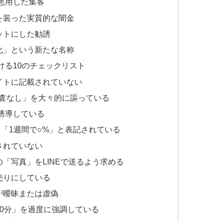
を悪用した集客
を装った実質的な闇金
ットにした勧誘
化」という新たな名称
ける10のチェックリスト
イトに記載されていない
審査なし」を大々的に謳っている
を誘導している
」「1週間で○%」と表記されている
されていない
「写真」をLINEで送るよう求める
売りにしている
が曖昧または虚偽
30分」を過度に強調している