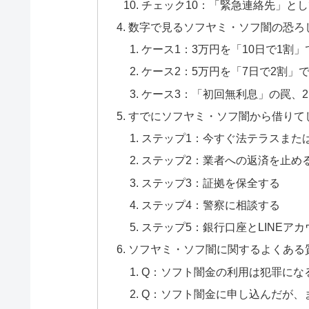
チェック10：「緊急連絡先」と
数字で見るソフヤミ・ソフ闇の恐ろ
ケース1：3万円を「10日で1割
ケース2：5万円を「7日で2割」
ケース3：「初回無利息」の罠、
すでにソフヤミ・ソフ闇から借りて
ステップ1：今すぐ法テラスまた
ステップ2：業者への返済を止め
ステップ3：証拠を保全する
ステップ4：警察に相談する
ステップ5：銀行口座とLINEア
ソフヤミ・ソフ闇に関するよくある
Q：ソフト闇金の利用は犯罪にな
Q：ソフト闇金に申し込んだが、