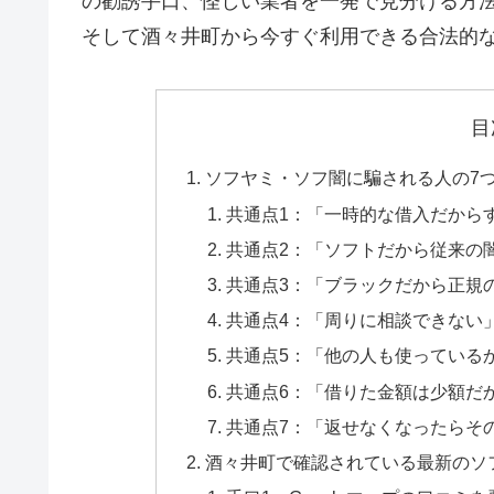
の勧誘手口、怪しい業者を一発で見分ける方
そして酒々井町から今すぐ利用できる合法的
目
ソフヤミ・ソフ闇に騙される人の7
共通点1：「一時的な借入だから
共通点2：「ソフトだから従来の
共通点3：「ブラックだから正規
共通点4：「周りに相談できない
共通点5：「他の人も使っている
共通点6：「借りた金額は少額だ
共通点7：「返せなくなったらそ
酒々井町で確認されている最新のソ