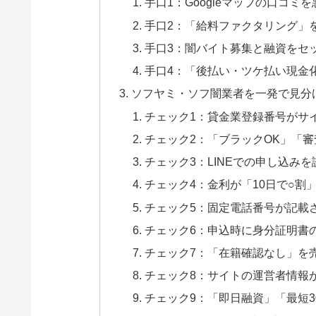
手口1：Googleマップの口コミ
手口2：「給料ファクタリング」
手口3：闇バイト募集と融資をセ
手口4：「後払い・ツケ払い現金
ソフヤミ・ソフ闇業者を一発で見分
チェック1：貸金業登録番号がサ
チェック2：「ブラックOK」「
チェック3：LINEでの申し込み
チェック4：金利が「10日で○割
チェック5：固定電話番号が記載
チェック6：申込時に身分証明書の
チェック7：「在籍確認なし」を
チェック8：サイトの運営者情報
チェック9：「即日融資」「最短