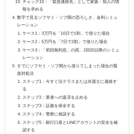
チェック10：「緊急連絡先」として家族・知人の情
報を求める
数字で見るソフヤミ・ソフ闇の恐ろしさ、金利シミュ
レーション
ケース1：3万円を「10日で1割」で借りた場合
ケース2：5万円を「7日で2割」で借りた場合
ケース3：「初回無利息」の罠、2回目以降のシミュ
レーション
すでにソフヤミ・ソフ闇から借りてしまった場合の緊
急対処法
ステップ1：今すぐ法テラスまたは弁護士に連絡す
る
ステップ2：業者への返済を止める
ステップ3：証拠を保全する
ステップ4：警察に相談する
ステップ5：銀行口座とLINEアカウントの安全を確
認する