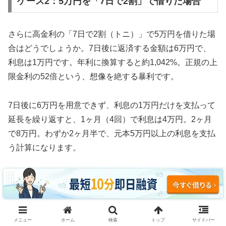
ケース2：5万円を「7日で2割」で借りた場合
さらに高金利の「7日で2割（トニ）」で5万円を借りた場
合はどうでしょうか。7日後に返済する金額は6万円で、
利息は1万円です。年利に換算すると約1,042%。正規の上
限金利の52倍という、想像を絶する暴利です。
7日後に6万円を用意できず、利息の1万円だけを支払って
延長を繰り返すと、1ヶ月（4回）で利息は4万円。2ヶ月
で8万円。わずか2ヶ月半で、元本5万円以上の利息を支払
う計算になります。
3ヶ月続けた場合、利息の支払い総額は約12万円。元本5
万円の2.4倍の利息を取られ、それでも借金は減っていま
せん。これがソフト闇金の実態です。
メニュー
ホーム
検索
トップ
サイドバー