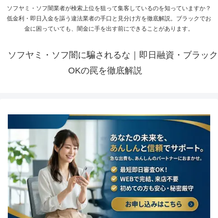
ソフヤミ・ソフ闇業者が検索上位を狙って集客しているのを知っていますか？
低金利・即日入金を謳う違法業者の手口と見分け方を徹底解説。ブラックでお
金に困っていても、闇金に手を出す前にできることがあります。
ソフヤミ・ソフ闇に騙されるな｜即日融資・ブラック
OKの罠を徹底解説