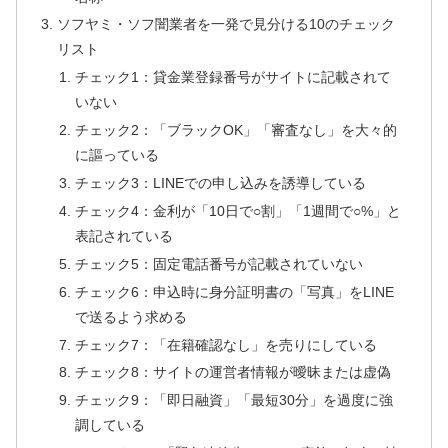
ソフヤミ・ソフ闇業者を一発で見分ける10のチェック
リスト
チェック1：貸金業登録番号がサイトに記載されて
いない
チェック2：「ブラックOK」「審査なし」を大々的
に謳っている
チェック3：LINEでの申し込みを誘導している
チェック4：金利が「10日で○割」「1週間で○%」と
表記されている
チェック5：固定電話番号が記載されていない
チェック6：申込時に身分証明書の「写真」をLINE
で送るよう求める
チェック7：「在籍確認なし」を売りにしている
チェック8：サイトの運営者情報が曖昧または虚偽
チェック9：「即日融資」「最短30分」を過度に強
調している