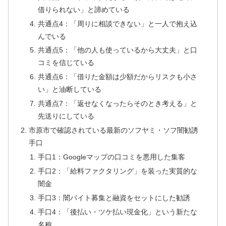
借りられない」と諦めている
共通点4：「周りに相談できない」と一人で抱え込
んでいる
共通点5：「他の人も使っているから大丈夫」と口
コミを信じている
共通点6：「借りた金額は少額だからリスクも小さ
い」と油断している
共通点7：「返せなくなったらそのとき考える」と
先送りにしている
市原市で確認されている最新のソフヤミ・ソフ闇勧誘
手口
手口1：Googleマップの口コミを悪用した集客
手口2：「給料ファクタリング」を装った実質的な
闇金
手口3：闇バイト募集と融資をセットにした勧誘
手口4：「後払い・ツケ払い現金化」という新たな
名称