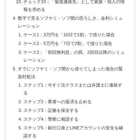
チェック10：「緊急連絡先」として家族・知人の情
報を求める
数字で見るソフヤミ・ソフ闇の恐ろしさ、金利シミュ
レーション
ケース1：3万円を「10日で1割」で借りた場合
ケース2：5万円を「7日で2割」で借りた場合
ケース3：「初回無利息」の罠、2回目以降のシミュ
レーション
すでにソフヤミ・ソフ闇から借りてしまった場合の緊
急対処法
ステップ1：今すぐ法テラスまたは弁護士に連絡す
る
ステップ2：業者への返済を止める
ステップ3：証拠を保全する
ステップ4：警察に相談する
ステップ5：銀行口座とLINEアカウントの安全を確
認する