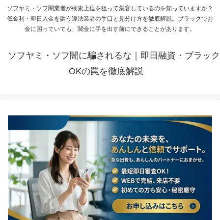
ソフヤミ・ソフ闇業者が検索上位を狙って集客しているのを知っていますか？
低金利・即日入金を謳う違法業者の手口と見分け方を徹底解説。ブラックでお
金に困っていても、闇金に手を出す前にできることがあります。
ソフヤミ・ソフ闇に騙されるな｜即日融資・ブラック
OKの罠を徹底解説