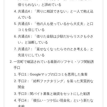
借りられない」と諦めている
共通点4：「周りに相談できない」と一人で抱え込
んでいる
共通点5：「他の人も使っているから大丈夫」と口
コミを信じている
共通点6：「借りた金額は少額だからリスクも小さ
い」と油断している
共通点7：「返せなくなったらそのとき考える」と
先送りにしている
一宮町で確認されている最新のソフヤミ・ソフ闇勧誘
手口
手口1：Googleマップの口コミを悪用した集客
手口2：「給料ファクタリング」を装った実質的な
闇金
手口3：闇バイト募集と融資をセットにした勧誘
手口4：「後払い・ツケ払い現金化」という新たな
名称