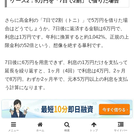
ケース2：5万円を「7日で2割」で借りた場合
さらに高金利の「7日で2割（トニ）」で5万円を借りた場
合はどうでしょうか。7日後に返済する金額は6万円で、
利息は1万円です。年利に換算すると約1,042%。正規の上
限金利の52倍という、想像を絶する暴利です。
7日後に6万円を用意できず、利息の1万円だけを支払って
延長を繰り返すと、1ヶ月（4回）で利息は4万円。2ヶ月
で8万円。わずか2ヶ月半で、元本5万円以上の利息を支払
う計算になります。
3ヶ月続けた場合、利息の支払い総額は約12万円。元本5
万円の2.4倍の利息を取られ、それでも借金は減っていま
せん。これがソフト闇金の実態です。
メニュー
ホーム
検索
トップ
サイドバー