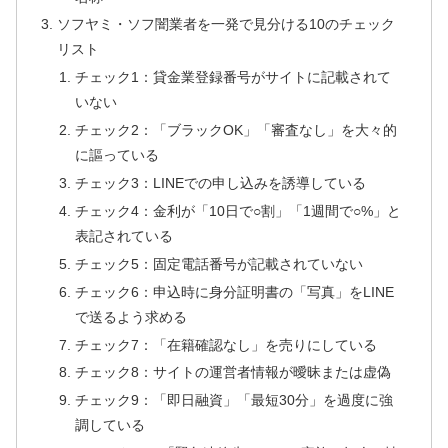
ソフヤミ・ソフ闇業者を一発で見分ける10のチェック
リスト
チェック1：貸金業登録番号がサイトに記載されて
いない
チェック2：「ブラックOK」「審査なし」を大々的
に謳っている
チェック3：LINEでの申し込みを誘導している
チェック4：金利が「10日で○割」「1週間で○%」と
表記されている
チェック5：固定電話番号が記載されていない
チェック6：申込時に身分証明書の「写真」をLINE
で送るよう求める
チェック7：「在籍確認なし」を売りにしている
チェック8：サイトの運営者情報が曖昧または虚偽
チェック9：「即日融資」「最短30分」を過度に強
調している