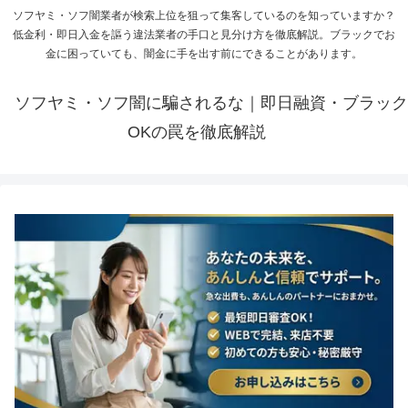
ソフヤミ・ソフ闇業者が検索上位を狙って集客しているのを知っていますか？
低金利・即日入金を謳う違法業者の手口と見分け方を徹底解説。ブラックでお
金に困っていても、闇金に手を出す前にできることがあります。
ソフヤミ・ソフ闇に騙されるな｜即日融資・ブラック
OKの罠を徹底解説