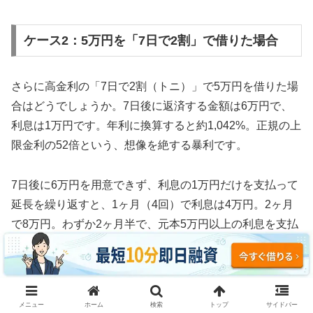
ケース2：5万円を「7日で2割」で借りた場合
さらに高金利の「7日で2割（トニ）」で5万円を借りた場
合はどうでしょうか。7日後に返済する金額は6万円で、
利息は1万円です。年利に換算すると約1,042%。正規の上
限金利の52倍という、想像を絶する暴利です。
7日後に6万円を用意できず、利息の1万円だけを支払って
延長を繰り返すと、1ヶ月（4回）で利息は4万円。2ヶ月
で8万円。わずか2ヶ月半で、元本5万円以上の利息を支払
う計算になります。
3ヶ月続けた場合、利息の支払い総額は約12万円。元本5
万円の2.4倍の利息を取られ、それでも借金は減っていま
メニュー
ホーム
検索
トップ
サイドバー