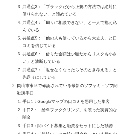
共通点3：「ブラックだから正規の方法では絶対に
借りられない」と諦めている
共通点4：「周りに相談できない」と一人で抱え込
んでいる
共通点5：「他の人も使っているから大丈夫」と口
コミを信じている
共通点6：「借りた金額は少額だからリスクも小さ
い」と油断している
共通点7：「返せなくなったらそのとき考える」と
先送りにしている
岡山市東区で確認されている最新のソフヤミ・ソフ闇
勧誘手口
手口1：Googleマップの口コミを悪用した集客
手口2：「給料ファクタリング」を装った実質的な
闇金
手口3：闇バイト募集と融資をセットにした勧誘
手口4：「後払い・ツケ払い現金化」という新たな