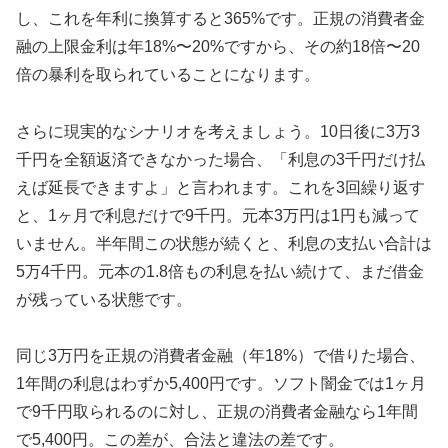
し、これを年利に換算すると365%です。正規の消費者金
融の上限金利は年18%〜20%ですから、その約18倍〜20
倍の暴利を取られていることになります。
さらに現実的なシナリオを考えましょう。10日後に3万3
千円を全額返済できなかった場合、「利息の3千円だけ払
えば延長できますよ」と言われます。これを3回繰り返す
と、1ヶ月で利息だけで9千円。元本3万円は1円も減って
いません。半年間この状態が続くと、利息の支払い合計は
5万4千円。元本の1.8倍もの利息を払い続けて、まだ借金
が残っている状態です。
同じ3万円を正規の消費者金融（年18%）で借りた場合、
1年間の利息はわずか5,400円です。ソフト闇金では1ヶ月
で9千円取られるのに対し、正規の消費者金融なら1年間
で5,400円。この差が、合法と違法の差です。