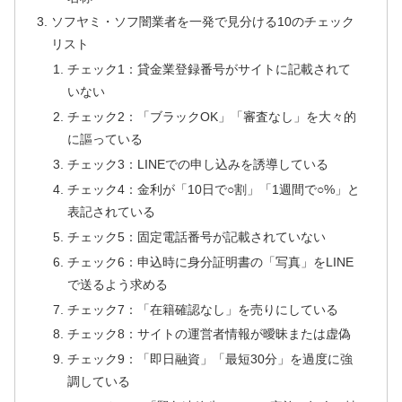
ソフヤミ・ソフ闇業者を一発で見分ける10のチェック
リスト
チェック1：貸金業登録番号がサイトに記載されて
いない
チェック2：「ブラックOK」「審査なし」を大々的
に謳っている
チェック3：LINEでの申し込みを誘導している
チェック4：金利が「10日で○割」「1週間で○%」と
表記されている
チェック5：固定電話番号が記載されていない
チェック6：申込時に身分証明書の「写真」をLINE
で送るよう求める
チェック7：「在籍確認なし」を売りにしている
チェック8：サイトの運営者情報が曖昧または虚偽
チェック9：「即日融資」「最短30分」を過度に強
調している