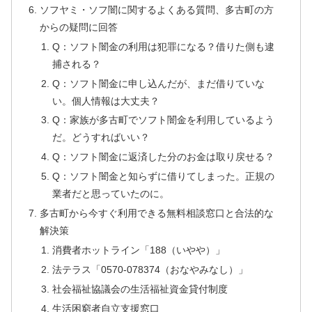
ソフヤミ・ソフ闇に関するよくある質問、多古町の方
からの疑問に回答
Q：ソフト闇金の利用は犯罪になる？借りた側も逮
捕される？
Q：ソフト闇金に申し込んだが、まだ借りていな
い。個人情報は大丈夫？
Q：家族が多古町でソフト闇金を利用しているよう
だ。どうすればいい？
Q：ソフト闇金に返済した分のお金は取り戻せる？
Q：ソフト闇金と知らずに借りてしまった。正規の
業者だと思っていたのに。
多古町から今すぐ利用できる無料相談窓口と合法的な
解決策
消費者ホットライン「188（いやや）」
法テラス「0570-078374（おなやみなし）」
社会福祉協議会の生活福祉資金貸付制度
生活困窮者自立支援窓口