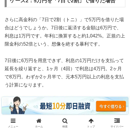
ケース2：5万円を「7日で2割」で借りた場合
さらに高金利の「7日で2割（トニ）」で5万円を借りた場
合はどうでしょうか。7日後に返済する金額は6万円で、
利息は1万円です。年利に換算すると約1,042%。正規の上
限金利の52倍という、想像を絶する暴利です。
7日後に6万円を用意できず、利息の1万円だけを支払って
延長を繰り返すと、1ヶ月（4回）で利息は4万円。2ヶ月
で8万円。わずか2ヶ月半で、元本5万円以上の利息を支払
う計算になります。
3ヶ月続けた場合、利息の支払い総額は約12万円。元本5
万円の2.4倍の利息を取られ、それでも借金は減っていま
せん。これがソフト闇金の実態です。
メニュー
ホーム
検索
トップ
サイドバー