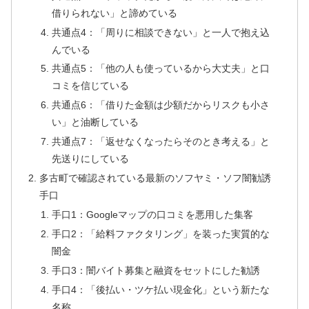
借りられない」と諦めている
共通点4：「周りに相談できない」と一人で抱え込
んでいる
共通点5：「他の人も使っているから大丈夫」と口
コミを信じている
共通点6：「借りた金額は少額だからリスクも小さ
い」と油断している
共通点7：「返せなくなったらそのとき考える」と
先送りにしている
多古町で確認されている最新のソフヤミ・ソフ闇勧誘
手口
手口1：Googleマップの口コミを悪用した集客
手口2：「給料ファクタリング」を装った実質的な
闇金
手口3：闇バイト募集と融資をセットにした勧誘
手口4：「後払い・ツケ払い現金化」という新たな
名称