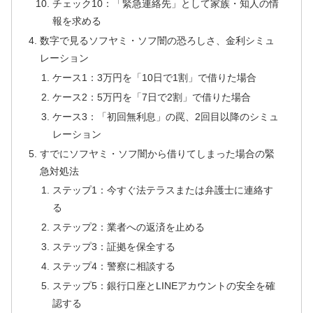
チェック10：「緊急連絡先」として家族・知人の情
報を求める
数字で見るソフヤミ・ソフ闇の恐ろしさ、金利シミュ
レーション
ケース1：3万円を「10日で1割」で借りた場合
ケース2：5万円を「7日で2割」で借りた場合
ケース3：「初回無利息」の罠、2回目以降のシミュ
レーション
すでにソフヤミ・ソフ闇から借りてしまった場合の緊
急対処法
ステップ1：今すぐ法テラスまたは弁護士に連絡す
る
ステップ2：業者への返済を止める
ステップ3：証拠を保全する
ステップ4：警察に相談する
ステップ5：銀行口座とLINEアカウントの安全を確
認する