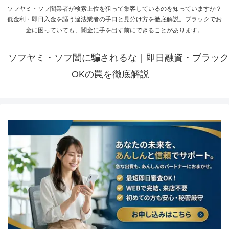
ソフヤミ・ソフ闇業者が検索上位を狙って集客しているのを知っていますか？
低金利・即日入金を謳う違法業者の手口と見分け方を徹底解説。ブラックでお
金に困っていても、闇金に手を出す前にできることがあります。
ソフヤミ・ソフ闇に騙されるな｜即日融資・ブラック
OKの罠を徹底解説