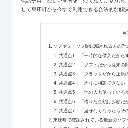
勧誘手口、怪しい業者を一発で見分ける方法
して東庄町から今すぐ利用できる合法的な解
目
ソフヤミ・ソフ闇に騙される人の7
共通点1：「一時的な借入だから
共通点2：「ソフトだから従来の
共通点3：「ブラックだから正規
共通点4：「周りに相談できない
共通点5：「他の人も使っている
共通点6：「借りた金額は少額だ
共通点7：「返せなくなったらそ
東庄町で確認されている最新のソフ