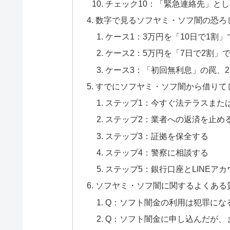
チェック10：「緊急連絡先」と
数字で見るソフヤミ・ソフ闇の恐ろ
ケース1：3万円を「10日で1割
ケース2：5万円を「7日で2割」
ケース3：「初回無利息」の罠、
すでにソフヤミ・ソフ闇から借りて
ステップ1：今すぐ法テラスまた
ステップ2：業者への返済を止め
ステップ3：証拠を保全する
ステップ4：警察に相談する
ステップ5：銀行口座とLINEア
ソフヤミ・ソフ闇に関するよくある
Q：ソフト闇金の利用は犯罪にな
Q：ソフト闇金に申し込んだが、