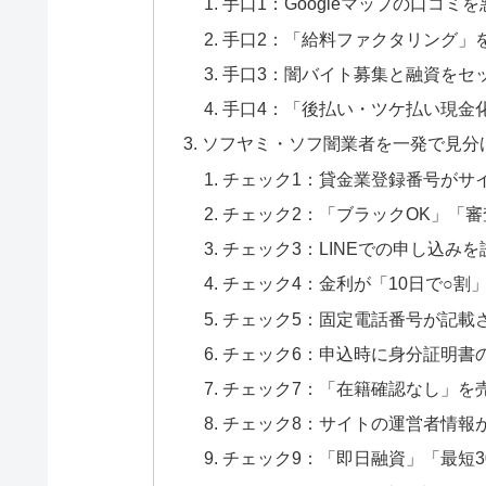
手口1：Googleマップの口コミ
手口2：「給料ファクタリング」
手口3：闇バイト募集と融資をセ
手口4：「後払い・ツケ払い現金
ソフヤミ・ソフ闇業者を一発で見分
チェック1：貸金業登録番号がサ
チェック2：「ブラックOK」「
チェック3：LINEでの申し込み
チェック4：金利が「10日で○割
チェック5：固定電話番号が記載
チェック6：申込時に身分証明書の
チェック7：「在籍確認なし」を
チェック8：サイトの運営者情報
チェック9：「即日融資」「最短