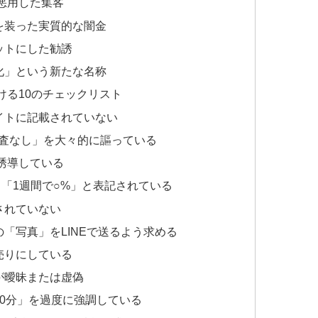
を悪用した集客
を装った実質的な闇金
ットにした勧誘
化」という新たな名称
ける10のチェックリスト
イトに記載されていない
審査なし」を大々的に謳っている
を誘導している
」「1週間で○%」と表記されている
されていない
「写真」をLINEで送るよう求める
売りにしている
が曖昧または虚偽
30分」を過度に強調している