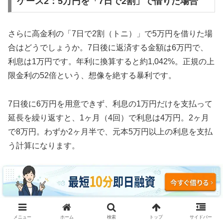
ケース2：5万円を「7日で2割」で借りた場合
さらに高金利の「7日で2割（トニ）」で5万円を借りた場
合はどうでしょうか。7日後に返済する金額は6万円で、
利息は1万円です。年利に換算すると約1,042%。正規の上
限金利の52倍という、想像を絶する暴利です。
7日後に6万円を用意できず、利息の1万円だけを支払って
延長を繰り返すと、1ヶ月（4回）で利息は4万円。2ヶ月
で8万円。わずか2ヶ月半で、元本5万円以上の利息を支払
う計算になります。
3ヶ月続けた場合、利息の支払い総額は約12万円。元本5
万円の2.4倍の利息を取られ、それでも借金は減っていま
せん。これがソフト闇金の実態です。
メニュー
ホーム
検索
トップ
サイドバー