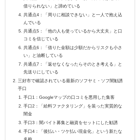
借りられない」と諦めている
共通点4：「周りに相談できない」と一人で抱え込
んでいる
共通点5：「他の人も使っているから大丈夫」と口
コミを信じている
共通点6：「借りた金額は少額だからリスクも小さ
い」と油断している
共通点7：「返せなくなったらそのとき考える」と
先送りにしている
三好市で確認されている最新のソフヤミ・ソフ闇勧誘
手口
手口1：Googleマップの口コミを悪用した集客
手口2：「給料ファクタリング」を装った実質的な
闇金
手口3：闇バイト募集と融資をセットにした勧誘
手口4：「後払い・ツケ払い現金化」という新たな
名称