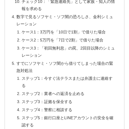
チェック10：「緊急連絡先」として家族・知人の情
報を求める
数字で見るソフヤミ・ソフ闇の恐ろしさ、金利シミュ
レーション
ケース1：3万円を「10日で1割」で借りた場合
ケース2：5万円を「7日で2割」で借りた場合
ケース3：「初回無利息」の罠、2回目以降のシミュ
レーション
すでにソフヤミ・ソフ闇から借りてしまった場合の緊
急対処法
ステップ1：今すぐ法テラスまたは弁護士に連絡す
る
ステップ2：業者への返済を止める
ステップ3：証拠を保全する
ステップ4：警察に相談する
ステップ5：銀行口座とLINEアカウントの安全を確
認する