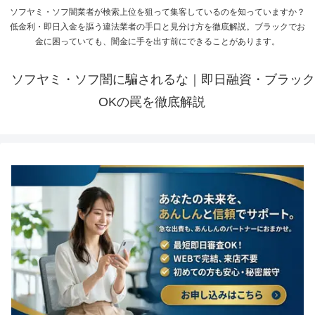
ソフヤミ・ソフ闇業者が検索上位を狙って集客しているのを知っていますか？
低金利・即日入金を謳う違法業者の手口と見分け方を徹底解説。ブラックでお
金に困っていても、闇金に手を出す前にできることがあります。
ソフヤミ・ソフ闇に騙されるな｜即日融資・ブラック
OKの罠を徹底解説