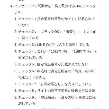
ソフヤミ・ソフ闇業者を一発で見分ける10のチェック
リスト
チェック1：貸金業登録番号がサイトに記載されて
いない
チェック2：「ブラックOK」「審査なし」を大々的
に謳っている
チェック3：LINEでの申し込みを誘導している
チェック4：金利が「10日で○割」「1週間で○%」と
表記されている
チェック5：固定電話番号が記載されていない
チェック6：申込時に身分証明書の「写真」をLINE
で送るよう求める
チェック7：「在籍確認なし」を売りにしている
チェック8：サイトの運営者情報が曖昧または虚偽
チェック9：「即日融資」「最短30分」を過度に強
調している