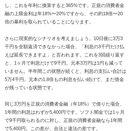
し、これを年利に換算すると365%です。正規の消費者金
融の上限金利は年18%〜20%ですから、その約18倍〜20
倍の暴利を取られていることになります。
さらに現実的なシナリオを考えましょう。10日後に3万3
千円を全額返済できなかった場合、「利息の3千円だけ払
えば延長できますよ」と言われます。これを3回繰り返す
と、1ヶ月で利息だけで9千円。元本3万円は1円も減って
いません。半年間この状態が続くと、利息の支払い合計は
5万4千円。元本の1.8倍もの利息を払い続けて、まだ借金
が残っている状態です。
同じ3万円を正規の消費者金融（年18%）で借りた場合、
1年間の利息はわずか5,400円です。ソフト闇金では1ヶ月
で9千円取られるのに対し、正規の消費者金融なら1年間
で5,400円。この差が、合法と違法の差です。