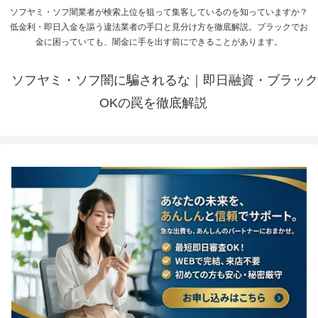
ソフヤミ・ソフ闇業者が検索上位を狙って集客しているのを知っていますか？
低金利・即日入金を謳う違法業者の手口と見分け方を徹底解説。ブラックでお
金に困っていても、闇金に手を出す前にできることがあります。
ソフヤミ・ソフ闇に騙されるな｜即日融資・ブラック
OKの罠を徹底解説