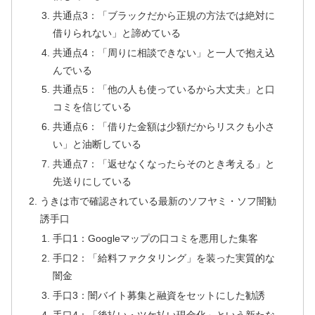
共通点3：「ブラックだから正規の方法では絶対に
借りられない」と諦めている
共通点4：「周りに相談できない」と一人で抱え込
んでいる
共通点5：「他の人も使っているから大丈夫」と口
コミを信じている
共通点6：「借りた金額は少額だからリスクも小さ
い」と油断している
共通点7：「返せなくなったらそのとき考える」と
先送りにしている
うきは市で確認されている最新のソフヤミ・ソフ闇勧
誘手口
手口1：Googleマップの口コミを悪用した集客
手口2：「給料ファクタリング」を装った実質的な
闇金
手口3：闇バイト募集と融資をセットにした勧誘
手口4：「後払い・ツケ払い現金化」という新たな