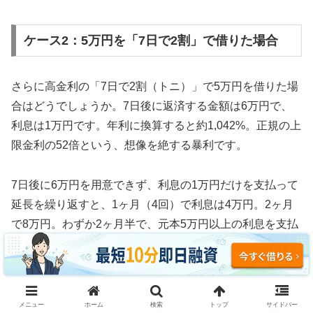
ケース2：5万円を「7日で2割」で借りた場合
さらに高金利の「7日で2割（トニ）」で5万円を借りた場
合はどうでしょうか。7日後に返済する金額は6万円で、
利息は1万円です。年利に換算すると約1,042%。正規の上
限金利の52倍という、想像を絶する暴利です。
7日後に6万円を用意できず、利息の1万円だけを支払って
延長を繰り返すと、1ヶ月（4回）で利息は4万円。2ヶ月
で8万円。わずか2ヶ月半で、元本5万円以上の利息を支払
う計算になります。
3ヶ月続けた場合、利息の支払い総額は約12万円。元本5
万円の2.4倍の利息を取られ、それでも借金は減っていま
メニュー
ホーム
検索
トップ
サイドバー