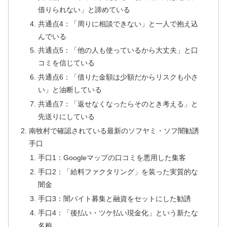
借りられない」と諦めている
共通点4：「周りに相談できない」と一人で抱え込
んでいる
共通点5：「他の人も使っているから大丈夫」と口
コミを信じている
共通点6：「借りた金額は少額だからリスクも小さ
い」と油断している
共通点7：「返せなくなったらそのとき考える」と
先送りにしている
南牧村で確認されている最新のソフヤミ・ソフ闇勧誘
手口
手口1：Googleマップの口コミを悪用した集客
手口2：「給料ファクタリング」を装った実質的な
闇金
手口3：闇バイト募集と融資をセットにした勧誘
手口4：「後払い・ツケ払い現金化」という新たな
名称