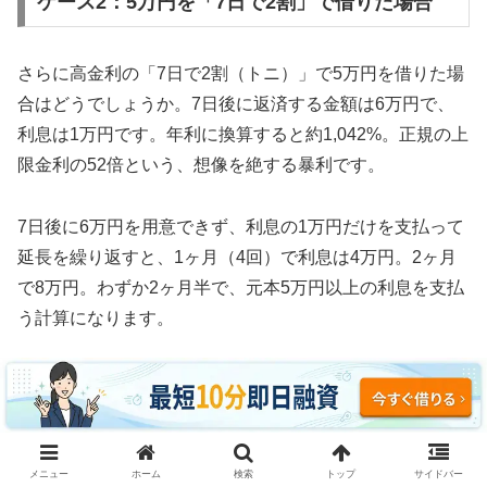
ケース2：5万円を「7日で2割」で借りた場合
さらに高金利の「7日で2割（トニ）」で5万円を借りた場
合はどうでしょうか。7日後に返済する金額は6万円で、
利息は1万円です。年利に換算すると約1,042%。正規の上
限金利の52倍という、想像を絶する暴利です。
7日後に6万円を用意できず、利息の1万円だけを支払って
延長を繰り返すと、1ヶ月（4回）で利息は4万円。2ヶ月
で8万円。わずか2ヶ月半で、元本5万円以上の利息を支払
う計算になります。
3ヶ月続けた場合、利息の支払い総額は約12万円。元本5
万円の2.4倍の利息を取られ、それでも借金は減っていま
せん。これがソフト闇金の実態です。
メニュー
ホーム
検索
トップ
サイドバー