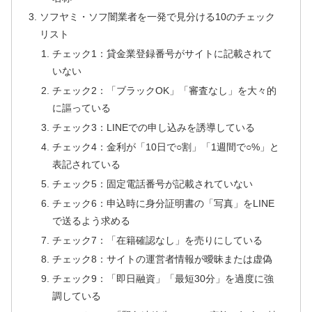
ソフヤミ・ソフ闇業者を一発で見分ける10のチェック
リスト
チェック1：貸金業登録番号がサイトに記載されて
いない
チェック2：「ブラックOK」「審査なし」を大々的
に謳っている
チェック3：LINEでの申し込みを誘導している
チェック4：金利が「10日で○割」「1週間で○%」と
表記されている
チェック5：固定電話番号が記載されていない
チェック6：申込時に身分証明書の「写真」をLINE
で送るよう求める
チェック7：「在籍確認なし」を売りにしている
チェック8：サイトの運営者情報が曖昧または虚偽
チェック9：「即日融資」「最短30分」を過度に強
調している