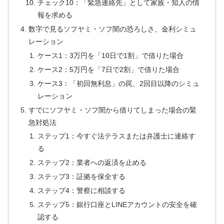
チェック10：「緊急連絡先」として家族・知人の情
報を求める
数字で見るソフヤミ・ソフ闇の恐ろしさ、金利シミュ
レーション
ケース1：3万円を「10日で1割」で借りた場合
ケース2：5万円を「7日で2割」で借りた場合
ケース3：「初回無利息」の罠、2回目以降のシミュ
レーション
すでにソフヤミ・ソフ闇から借りてしまった場合の緊
急対処法
ステップ1：今すぐ法テラスまたは弁護士に連絡す
る
ステップ2：業者への返済を止める
ステップ3：証拠を保全する
ステップ4：警察に相談する
ステップ5：銀行口座とLINEアカウントの安全を確
認する