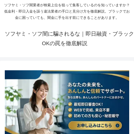
ソフヤミ・ソフ闇業者が検索上位を狙って集客しているのを知っていますか？
低金利・即日入金を謳う違法業者の手口と見分け方を徹底解説。ブラックでお
金に困っていても、闇金に手を出す前にできることがあります。
ソフヤミ・ソフ闇に騙されるな｜即日融資・ブラック
OKの罠を徹底解説