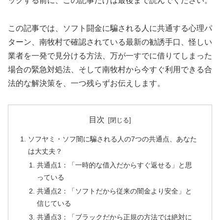
ックする前に、この記事だけは最後まで読んでください。
この記事では、ソフト闘金に騙される人に共通する心理パ
ターン、南牧村で確認されている最新の勧誘手口、怪しい
業者を一発で見分ける方法、万が一すでに借りてしまった
場合の緊急対処法、そして南牧村から今すぐ利用できる合
法的な解決策を、一つ残らずお伝えします。
目次
ソフヤミ・ソフ闇に騙される人の7つの共通点、あなた
は大丈夫？
共通点1：「一時的な借入だからすぐ返せる」と思
っている
共通点2：「ソフトだから従来の闇金より安全」と
信じている
共通点3：「ブラックだから正規の方法では絶対に