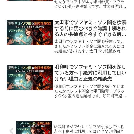
せんか？ソフト闇金は即日融資・ブラッ
クOKを謳う違法業者です。甘楽町周辺で
利用できる正規の相談窓口・合法的な借
入先を紹介。闇金に手を出す前に必ずお
読みください。
太田市でソフヤミ・ソフ闇を検索
群馬
する前に読むべき全知識｜騙され
る人の共通点と今すぐできる解決
策
太田市でソフヤミ・ソフ闇を検索してい
ませんか？ソフト闇金に騙される人には
共通点があります。太田市で確認されて
いる最新の勧誘手口、業者の見分け方、
借りてしまった場合の緊急対処法、太田
市から利用できる無料相談先まで完全解
明和町でソフヤミ・ソフ闇を探し
群馬
説。
ている方へ｜絶対に利用してはい
けない理由と正規の相談先
明和町でソフヤミ・ソフ闇を探していま
せんか？ソフト闇金は即日融資・ブラッ
クOKを謳う違法業者です。明和町周辺で
利用できる正規の相談窓口・合法的な借
入先を紹介。闇金に手を出す前に必ずお
読みください。
雄武町でソフヤミ・ソフ闇を探している
方へ｜絶対に利用してはいけない理由と