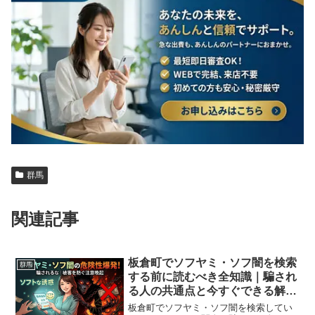
群馬
関連記事
板倉町でソフヤミ・ソフ闇を検索
群馬
する前に読むべき全知識｜騙され
る人の共通点と今すぐできる解決
策
板倉町でソフヤミ・ソフ闇を検索してい