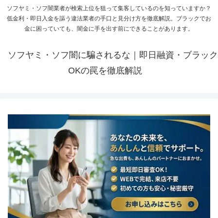
ソフヤミ・ソフ闇業者が検索上位を狙って集客しているのを知っていますか？
低金利・即日入金を謳う違法業者の手口と見分け方を徹底解説。ブラックでお
金に困っていても、闇金に手を出す前にできることがあります。
ソフヤミ・ソフ闇に騙されるな｜即日融資・ブラック
OKの罠を徹底解説