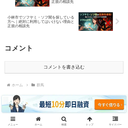
正規の相談先
小林市でソフヤミ・ソフ闇を探している
方へ｜絶対に利用してはいけない理由と
正規の相談先
コメント
コメントを書き込む
ホーム
群馬
ソフヤミ・ソフ闇に騙されるな｜即日融資・ブラッ
メニュー
ホーム
検索
トップ
サイドバー