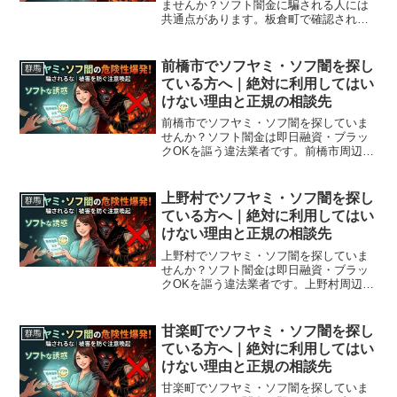
ませんか？ソフト闇金に騙される人には
共通点があります。板倉町で確認されて
いる最新の勧誘手口、業者の見分け方、
借りてしまった場合の緊急対処法、板倉
町から利用できる無料相談先まで完全解
前橋市でソフヤミ・ソフ闇を探し
群馬
説。
ている方へ｜絶対に利用してはい
けない理由と正規の相談先
前橋市でソフヤミ・ソフ闇を探していま
せんか？ソフト闇金は即日融資・ブラッ
クOKを謳う違法業者です。前橋市周辺で
利用できる正規の相談窓口・合法的な借
入先を紹介。闇金に手を出す前に必ずお
読みください。
上野村でソフヤミ・ソフ闇を探し
群馬
ている方へ｜絶対に利用してはい
けない理由と正規の相談先
上野村でソフヤミ・ソフ闇を探していま
せんか？ソフト闇金は即日融資・ブラッ
クOKを謳う違法業者です。上野村周辺で
利用できる正規の相談窓口・合法的な借
入先を紹介。闇金に手を出す前に必ずお
読みください。
甘楽町でソフヤミ・ソフ闇を探し
群馬
ている方へ｜絶対に利用してはい
けない理由と正規の相談先
甘楽町でソフヤミ・ソフ闇を探していま