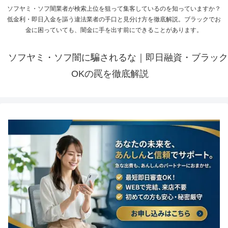
ソフヤミ・ソフ闇業者が検索上位を狙って集客しているのを知っていますか？
低金利・即日入金を謳う違法業者の手口と見分け方を徹底解説。ブラックでお
金に困っていても、闇金に手を出す前にできることがあります。
ソフヤミ・ソフ闇に騙されるな｜即日融資・ブラック
OKの罠を徹底解説