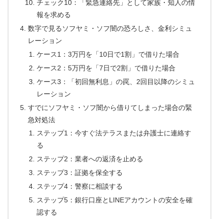
チェック10：「緊急連絡先」として家族・知人の情
報を求める
数字で見るソフヤミ・ソフ闇の恐ろしさ、金利シミュ
レーション
ケース1：3万円を「10日で1割」で借りた場合
ケース2：5万円を「7日で2割」で借りた場合
ケース3：「初回無利息」の罠、2回目以降のシミュ
レーション
すでにソフヤミ・ソフ闇から借りてしまった場合の緊
急対処法
ステップ1：今すぐ法テラスまたは弁護士に連絡す
る
ステップ2：業者への返済を止める
ステップ3：証拠を保全する
ステップ4：警察に相談する
ステップ5：銀行口座とLINEアカウントの安全を確
認する