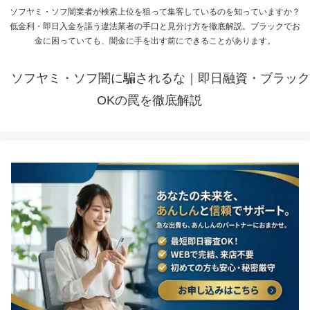
ソフヤミ・ソフ闇業者が検索上位を狙って集客しているのを知っていますか？
低金利・即日入金を謳う違法業者の手口と見分け方を徹底解説。ブラックでお
金に困っていても、闇金に手を出す前にできることがあります。
ソフヤミ・ソフ闇に騙されるな｜即日融資・ブラック
OKの罠を徹底解説