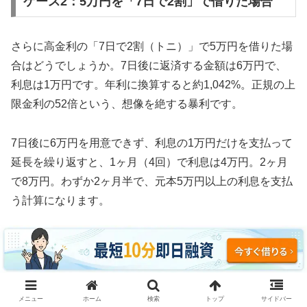
ケース2：5万円を「7日で2割」で借りた場合
さらに高金利の「7日で2割（トニ）」で5万円を借りた場
合はどうでしょうか。7日後に返済する金額は6万円で、
利息は1万円です。年利に換算すると約1,042%。正規の上
限金利の52倍という、想像を絶する暴利です。
7日後に6万円を用意できず、利息の1万円だけを支払って
延長を繰り返すと、1ヶ月（4回）で利息は4万円。2ヶ月
で8万円。わずか2ヶ月半で、元本5万円以上の利息を支払
う計算になります。
3ヶ月続けた場合、利息の支払い総額は約12万円。元本5
万円の2.4倍の利息を取られ、それでも借金は減っていま
せん。これがソフト闇金の実態です。
メニュー
ホーム
検索
トップ
サイドバー