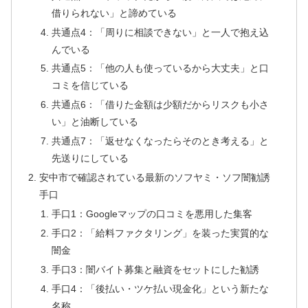
借りられない」と諦めている
共通点4：「周りに相談できない」と一人で抱え込
んでいる
共通点5：「他の人も使っているから大丈夫」と口
コミを信じている
共通点6：「借りた金額は少額だからリスクも小さ
い」と油断している
共通点7：「返せなくなったらそのとき考える」と
先送りにしている
安中市で確認されている最新のソフヤミ・ソフ闇勧誘
手口
手口1：Googleマップの口コミを悪用した集客
手口2：「給料ファクタリング」を装った実質的な
闇金
手口3：闇バイト募集と融資をセットにした勧誘
手口4：「後払い・ツケ払い現金化」という新たな
名称