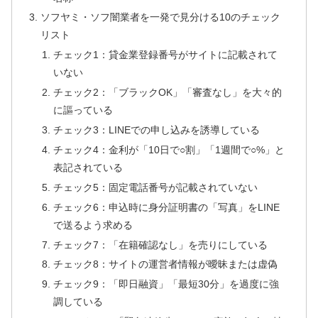
ソフヤミ・ソフ闇業者を一発で見分ける10のチェック
リスト
チェック1：貸金業登録番号がサイトに記載されて
いない
チェック2：「ブラックOK」「審査なし」を大々的
に謳っている
チェック3：LINEでの申し込みを誘導している
チェック4：金利が「10日で○割」「1週間で○%」と
表記されている
チェック5：固定電話番号が記載されていない
チェック6：申込時に身分証明書の「写真」をLINE
で送るよう求める
チェック7：「在籍確認なし」を売りにしている
チェック8：サイトの運営者情報が曖昧または虚偽
チェック9：「即日融資」「最短30分」を過度に強
調している