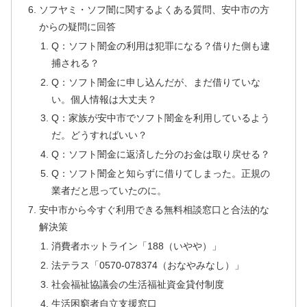
ソフヤミ・ソフ闇に関するよくある質問、安中市の方
からの疑問に回答
Q：ソフト闇金の利用は犯罪になる？借りた側も逮
捕される？
Q：ソフト闇金に申し込んだが、まだ借りていな
い。個人情報は大丈夫？
Q：家族が安中市でソフト闇金を利用しているよう
だ。どうすればいい？
Q：ソフト闇金に返済した分のお金は取り戻せる？
Q：ソフト闇金と知らずに借りてしまった。正規の
業者だと思っていたのに。
安中市から今すぐ利用できる無料相談窓口と合法的な
解決策
消費者ホットライン「188（いやや）」
法テラス「0570-078374（おなやみなし）」
社会福祉協議会の生活福祉資金貸付制度
生活困窮者自立支援窓口