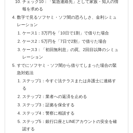
チェック10：「緊急連絡先」として家族・知人の情
報を求める
数字で見るソフヤミ・ソフ闇の恐ろしさ、金利シミュ
レーション
ケース1：3万円を「10日で1割」で借りた場合
ケース2：5万円を「7日で2割」で借りた場合
ケース3：「初回無利息」の罠、2回目以降のシミュ
レーション
すでにソフヤミ・ソフ闇から借りてしまった場合の緊
急対処法
ステップ1：今すぐ法テラスまたは弁護士に連絡す
る
ステップ2：業者への返済を止める
ステップ3：証拠を保全する
ステップ4：警察に相談する
ステップ5：銀行口座とLINEアカウントの安全を確
認する