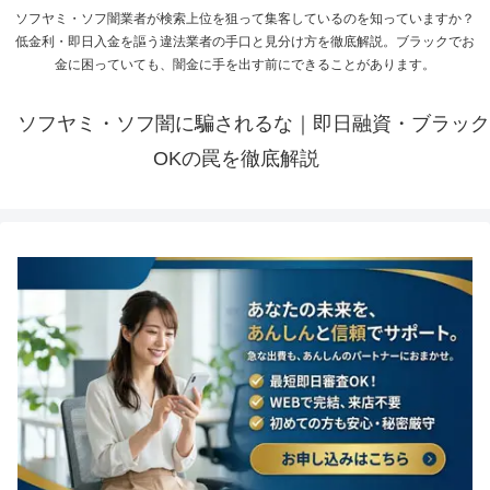
ソフヤミ・ソフ闇業者が検索上位を狙って集客しているのを知っていますか？
低金利・即日入金を謳う違法業者の手口と見分け方を徹底解説。ブラックでお
金に困っていても、闇金に手を出す前にできることがあります。
ソフヤミ・ソフ闇に騙されるな｜即日融資・ブラック
OKの罠を徹底解説