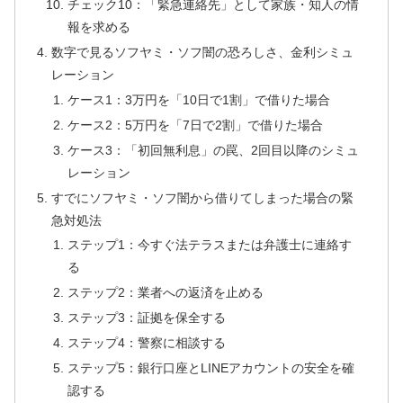
チェック10：「緊急連絡先」として家族・知人の情
報を求める
数字で見るソフヤミ・ソフ闇の恐ろしさ、金利シミュ
レーション
ケース1：3万円を「10日で1割」で借りた場合
ケース2：5万円を「7日で2割」で借りた場合
ケース3：「初回無利息」の罠、2回目以降のシミュ
レーション
すでにソフヤミ・ソフ闇から借りてしまった場合の緊
急対処法
ステップ1：今すぐ法テラスまたは弁護士に連絡す
る
ステップ2：業者への返済を止める
ステップ3：証拠を保全する
ステップ4：警察に相談する
ステップ5：銀行口座とLINEアカウントの安全を確
認する