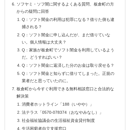
ソフヤミ・ソフ闇に関するよくある質問、板倉町の方
からの疑問に回答
Q：ソフト闇金の利用は犯罪になる？借りた側も逮
捕される？
Q：ソフト闇金に申し込んだが、まだ借りていな
い。個人情報は大丈夫？
Q：家族が板倉町でソフト闇金を利用しているよう
だ。どうすればいい？
Q：ソフト闇金に返済した分のお金は取り戻せる？
Q：ソフト闇金と知らずに借りてしまった。正規の
業者だと思っていたのに。
板倉町から今すぐ利用できる無料相談窓口と合法的な
解決策
消費者ホットライン「188（いやや）」
法テラス「0570-078374（おなやみなし）」
社会福祉協議会の生活福祉資金貸付制度
生活困窮者自立支援窓口