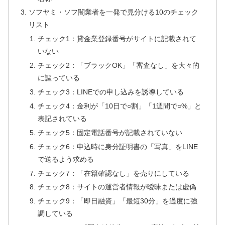
ソフヤミ・ソフ闇業者を一発で見分ける10のチェック
リスト
チェック1：貸金業登録番号がサイトに記載されて
いない
チェック2：「ブラックOK」「審査なし」を大々的
に謳っている
チェック3：LINEでの申し込みを誘導している
チェック4：金利が「10日で○割」「1週間で○%」と
表記されている
チェック5：固定電話番号が記載されていない
チェック6：申込時に身分証明書の「写真」をLINE
で送るよう求める
チェック7：「在籍確認なし」を売りにしている
チェック8：サイトの運営者情報が曖昧または虚偽
チェック9：「即日融資」「最短30分」を過度に強
調している