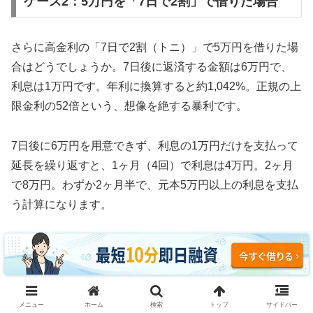
ケース2：5万円を「7日で2割」で借りた場合
さらに高金利の「7日で2割（トニ）」で5万円を借りた場
合はどうでしょうか。7日後に返済する金額は6万円で、
利息は1万円です。年利に換算すると約1,042%。正規の上
限金利の52倍という、想像を絶する暴利です。
7日後に6万円を用意できず、利息の1万円だけを支払って
延長を繰り返すと、1ヶ月（4回）で利息は4万円。2ヶ月
で8万円。わずか2ヶ月半で、元本5万円以上の利息を支払
う計算になります。
3ヶ月続けた場合、利息の支払い総額は約12万円。元本5
万円の2.4倍の利息を取られ、それでも借金は減っていま
せん。これがソフト闇金の実態です。
メニュー
ホーム
検索
トップ
サイドバー