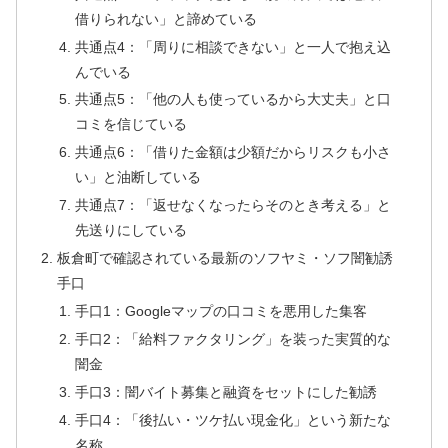
借りられない」と諦めている
共通点4：「周りに相談できない」と一人で抱え込
んでいる
共通点5：「他の人も使っているから大丈夫」と口
コミを信じている
共通点6：「借りた金額は少額だからリスクも小さ
い」と油断している
共通点7：「返せなくなったらそのとき考える」と
先送りにしている
板倉町で確認されている最新のソフヤミ・ソフ闇勧誘
手口
手口1：Googleマップの口コミを悪用した集客
手口2：「給料ファクタリング」を装った実質的な
闇金
手口3：闇バイト募集と融資をセットにした勧誘
手口4：「後払い・ツケ払い現金化」という新たな
名称