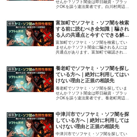
せんか？ソフト闇金は即日融資・ブラッ
クOKを謳う違法業者です。白川村周辺で
利用できる正規の相談窓口・合法的な借
入先を紹介。闇金に手を出す前に必ずお
読みください。
富加町でソフヤミ・ソフ闇を検索
岐阜
する前に読むべき全知識｜騙され
る人の共通点と今すぐできる解決
策
富加町でソフヤミ・ソフ闇を検索してい
ませんか？ソフト闇金に騙される人には
共通点があります。富加町で確認されて
いる最新の勧誘手口、業者の見分け方、
借りてしまった場合の緊急対処法、富加
町から利用できる無料相談先まで完全解
養老町でソフヤミ・ソフ闇を探し
岐阜
説。
ている方へ｜絶対に利用してはい
けない理由と正規の相談先
養老町でソフヤミ・ソフ闇を探していま
せんか？ソフト闇金は即日融資・ブラッ
クOKを謳う違法業者です。養老町周辺で
利用できる正規の相談窓口・合法的な借
入先を紹介。闇金に手を出す前に必ずお
読みください。
中津川市でソフヤミ・ソフ闇を探
岐阜
している方へ｜絶対に利用しては
いけない理由と正規の相談先
中津川市でソフヤミ・ソフ闇を探してい