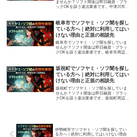
ませんか？ソフト闇金は即日融資・ブラ
ックOKを謳う違法業者です。中津川市周
辺で利用できる正規の相談窓口・合法的
な借入先を紹介。闇金に手を出す前に必
ずお読みください。
岐阜市でソフヤミ・ソフ闇を探し
岐阜
ている方へ｜絶対に利用してはい
けない理由と正規の相談先
岐阜市でソフヤミ・ソフ闇を探していま
せんか？ソフト闇金は即日融資・ブラッ
クOKを謳う違法業者です。岐阜市周辺で
利用できる正規の相談窓口・合法的な借
入先を紹介。闇金に手を出す前に必ずお
読みください。
坂祝町でソフヤミ・ソフ闇を探し
岐阜
ている方へ｜絶対に利用してはい
けない理由と正規の相談先
坂祝町でソフヤミ・ソフ闇を探していま
せんか？ソフト闇金は即日融資・ブラッ
クOKを謳う違法業者です。坂祝町周辺で
利用できる正規の相談窓口・合法的な借
入先を紹介。闇金に手を出す前に必ずお
読みください。
伊勢崎市でソフヤミ・ソフ闇を探してい
る方へ｜絶対に利用してはいけない理由