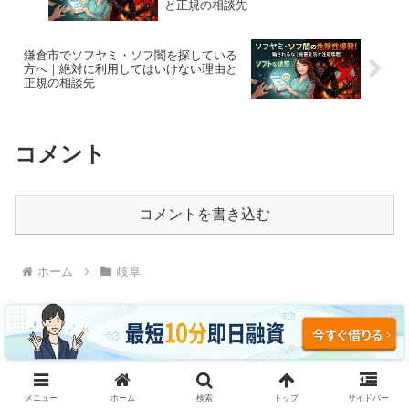
と正規の相談先
鎌倉市でソフヤミ・ソフ闇を探している
方へ｜絶対に利用してはいけない理由と
正規の相談先
コメント
コメントを書き込む
ホーム
岐阜
ソフヤミ・ソフ闇に騙されるな｜即日融資・ブラッ
メニュー
ホーム
検索
トップ
サイドバー