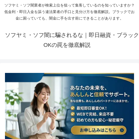
ソフヤミ・ソフ闇業者が検索上位を狙って集客しているのを知っていますか？
低金利・即日入金を謳う違法業者の手口と見分け方を徹底解説。ブラックでお
金に困っていても、闇金に手を出す前にできることがあります。
ソフヤミ・ソフ闇に騙されるな｜即日融資・ブラック
OKの罠を徹底解説