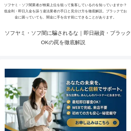
ソフヤミ・ソフ闇業者が検索上位を狙って集客しているのを知っていますか？
低金利・即日入金を謳う違法業者の手口と見分け方を徹底解説。ブラックでお
金に困っていても、闇金に手を出す前にできることがあります。
ソフヤミ・ソフ闇に騙されるな｜即日融資・ブラック
OKの罠を徹底解説