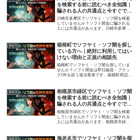
を検索する前に読むべき全知識｜
騙される人の共通点と今すぐでき
る解決策
川崎市多摩区でソフヤミ・ソフ闇を検索
していませんか？ソフト闇金に騙される
人には共通点があります。川崎市多摩区
で確認されている最新の勧誘手口、業者
の見分け方、借りてしまった場合の緊急
対処法、川崎市多摩区から利用できる無
箱根町でソフヤミ・ソフ闇を探し
神奈川
料相談先まで完全解説。
ている方へ｜絶対に利用してはい
けない理由と正規の相談先
箱根町でソフヤミ・ソフ闇を探していま
せんか？ソフト闇金は即日融資・ブラッ
クOKを謳う違法業者です。箱根町周辺で
利用できる正規の相談窓口・合法的な借
入先を紹介。闇金に手を出す前に必ずお
読みください。
相模原市緑区でソフヤミ・ソフ闇
神奈川
を検索する前に読むべき全知識｜
騙される人の共通点と今すぐでき
る解決策
相模原市緑区でソフヤミ・ソフ闇を検索
していませんか？ソフト闇金に騙される
人には共通点があります。相模原市緑区
で確認されている最新の勧誘手口、業者
の見分け方、借りてしまった場合の緊急
対処法、相模原市緑区から利用できる無
海老名市でソフヤミ・ソフ闇を探
神奈川