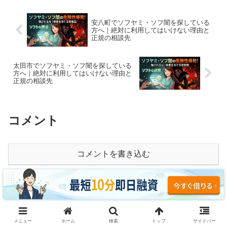
説。
安八町でソフヤミ・ソフ闇を探している
方へ｜絶対に利用してはいけない理由と
正規の相談先
太田市でソフヤミ・ソフ闇を探している
方へ｜絶対に利用してはいけない理由と
正規の相談先
コメント
コメントを書き込む
ホーム
神奈川
メニュー
ホーム
検索
トップ
サイドバー