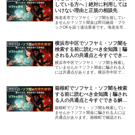
料相談先まで完全解説。
している方へ｜絶対に利用しては
いけない理由と正規の相談先
海老名市でソフヤミ・ソフ闇を探してい
ませんか？ソフト闇金は即日融資・ブラ
ックOKを謳う違法業者です。海老名市周
辺で利用できる正規の相談窓口・合法的
な借入先を紹介。闇金に手を出す前に必
ずお読みください。
横浜市中区でソフヤミ・ソフ闇を
神奈川
検索する前に読むべき全知識｜騙
される人の共通点と今すぐできる
解決策
横浜市中区でソフヤミ・ソフ闇を検索し
ていませんか？ソフト闇金に騙される人
には共通点があります。横浜市中区で確
認されている最新の勧誘手口、業者の見
分け方、借りてしまった場合の緊急対処
法、横浜市中区から利用できる無料相談
箱根町でソフヤミ・ソフ闇を検索
神奈川
先まで完全解説。
する前に読むべき全知識｜騙され
る人の共通点と今すぐできる解決
策
箱根町でソフヤミ・ソフ闇を検索してい
ませんか？ソフト闇金に騙される人には
共通点があります。箱根町で確認されて
いる最新の勧誘手口、業者の見分け方、
借りてしまった場合の緊急対処法、箱根
町から利用できる無料相談先まで完全解