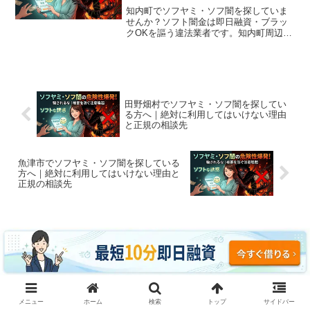
知内町でソフヤミ・ソフ闇を探していま
せんか？ソフト闇金は即日融資・ブラッ
クOKを謳う違法業者です。知内町周辺で
利用できる正規の相談窓口・合法的な借
入先を紹介。闇金に手を出す前に必ずお
読みください。
田野畑村でソフヤミ・ソフ闇を探してい
る方へ｜絶対に利用してはいけない理由
と正規の相談先
魚津市でソフヤミ・ソフ闇を探している
方へ｜絶対に利用してはいけない理由と
正規の相談先
コメント
コメントを書き込む
メニュー
ホーム
検索
トップ
サイドバー