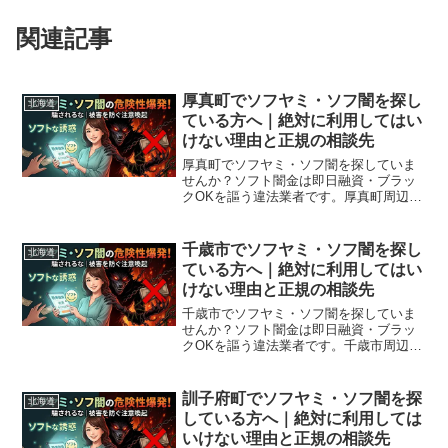
関連記事
厚真町でソフヤミ・ソフ闇を探し
北海道
ている方へ｜絶対に利用してはい
けない理由と正規の相談先
厚真町でソフヤミ・ソフ闇を探していま
せんか？ソフト闇金は即日融資・ブラッ
クOKを謳う違法業者です。厚真町周辺で
利用できる正規の相談窓口・合法的な借
入先を紹介。闇金に手を出す前に必ずお
読みください。
千歳市でソフヤミ・ソフ闇を探し
北海道
ている方へ｜絶対に利用してはい
けない理由と正規の相談先
千歳市でソフヤミ・ソフ闇を探していま
せんか？ソフト闇金は即日融資・ブラッ
クOKを謳う違法業者です。千歳市周辺で
利用できる正規の相談窓口・合法的な借
入先を紹介。闇金に手を出す前に必ずお
読みください。
訓子府町でソフヤミ・ソフ闇を探
北海道
している方へ｜絶対に利用しては
いけない理由と正規の相談先