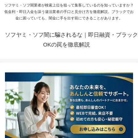
ソフヤミ・ソフ闇業者が検索上位を狙って集客しているのを知っていますか？
低金利・即日入金を謳う違法業者の手口と見分け方を徹底解説。ブラックでお
金に困っていても、闇金に手を出す前にできることがあります。
ソフヤミ・ソフ闇に騙されるな｜即日融資・ブラック
OKの罠を徹底解説