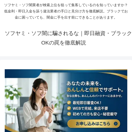
ソフヤミ・ソフ闇業者が検索上位を狙って集客しているのを知っていますか？
低金利・即日入金を謳う違法業者の手口と見分け方を徹底解説。ブラックでお
金に困っていても、闇金に手を出す前にできることがあります。
ソフヤミ・ソフ闇に騙されるな｜即日融資・ブラック
OKの罠を徹底解説