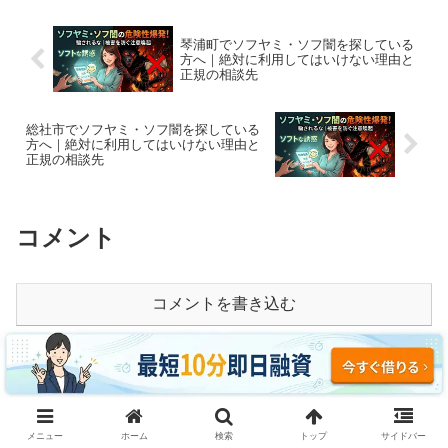
琴浦町でソフヤミ・ソフ闇を探している
方へ｜絶対に利用してはいけない理由と
正規の相談先
総社市でソフヤミ・ソフ闇を探している
方へ｜絶対に利用してはいけない理由と
正規の相談先
コメント
コメントを書き込む
ホーム
北海道
メニュー
ホーム
検索
トップ
サイドバー