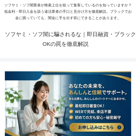
ソフヤミ・ソフ闇業者が検索上位を狙って集客しているのを知っていますか？
低金利・即日入金を謳う違法業者の手口と見分け方を徹底解説。ブラックでお
金に困っていても、闇金に手を出す前にできることがあります。
ソフヤミ・ソフ闇に騙されるな｜即日融資・ブラック
OKの罠を徹底解説