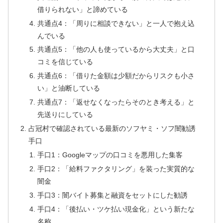
借りられない」と諦めている
共通点4：「周りに相談できない」と一人で抱え込
んでいる
共通点5：「他の人も使っているから大丈夫」と口
コミを信じている
共通点6：「借りた金額は少額だからリスクも小さ
い」と油断している
共通点7：「返せなくなったらそのとき考える」と
先送りにしている
占冠村で確認されている最新のソフヤミ・ソフ闇勧誘
手口
手口1：Googleマップの口コミを悪用した集客
手口2：「給料ファクタリング」を装った実質的な
闇金
手口3：闇バイト募集と融資をセットにした勧誘
手口4：「後払い・ツケ払い現金化」という新たな
名称