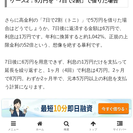
ケース2：5万円を「7日で2割」で借りた場合
さらに高金利の「7日で2割（トニ）」で5万円を借りた場
合はどうでしょうか。7日後に返済する金額は6万円で、
利息は1万円です。年利に換算すると約1,042%。正規の上
限金利の52倍という、想像を絶する暴利です。
7日後に6万円を用意できず、利息の1万円だけを支払って
延長を繰り返すと、1ヶ月（4回）で利息は4万円。2ヶ月
で8万円。わずか2ヶ月半で、元本5万円以上の利息を支払
う計算になります。
3ヶ月続けた場合、利息の支払い総額は約12万円。元本5
万円の2.4倍の利息を取られ、それでも借金は減っていま
せん。これがソフト闇金の実態です。
メニュー
ホーム
検索
トップ
サイドバー