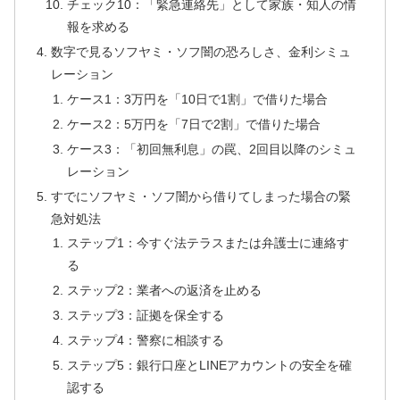
チェック10：「緊急連絡先」として家族・知人の情
報を求める
数字で見るソフヤミ・ソフ闇の恐ろしさ、金利シミュ
レーション
ケース1：3万円を「10日で1割」で借りた場合
ケース2：5万円を「7日で2割」で借りた場合
ケース3：「初回無利息」の罠、2回目以降のシミュ
レーション
すでにソフヤミ・ソフ闇から借りてしまった場合の緊
急対処法
ステップ1：今すぐ法テラスまたは弁護士に連絡す
る
ステップ2：業者への返済を止める
ステップ3：証拠を保全する
ステップ4：警察に相談する
ステップ5：銀行口座とLINEアカウントの安全を確
認する