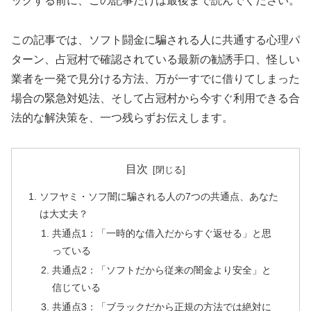
ックする前に、この記事だけは最後まで読んでください。
この記事では、ソフト闘金に騙される人に共通する心理パ
ターン、占冠村で確認されている最新の勧誘手口、怪しい
業者を一発で見分ける方法、万が一すでに借りてしまった
場合の緊急対処法、そして占冠村から今すぐ利用できる合
法的な解決策を、一つ残らずお伝えします。
目次
ソフヤミ・ソフ闇に騙される人の7つの共通点、あなた
は大丈夫？
共通点1：「一時的な借入だからすぐ返せる」と思
っている
共通点2：「ソフトだから従来の闇金より安全」と
信じている
共通点3：「ブラックだから正規の方法では絶対に