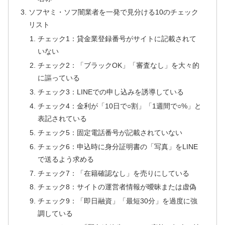
ソフヤミ・ソフ闇業者を一発で見分ける10のチェック
リスト
チェック1：貸金業登録番号がサイトに記載されて
いない
チェック2：「ブラックOK」「審査なし」を大々的
に謳っている
チェック3：LINEでの申し込みを誘導している
チェック4：金利が「10日で○割」「1週間で○%」と
表記されている
チェック5：固定電話番号が記載されていない
チェック6：申込時に身分証明書の「写真」をLINE
で送るよう求める
チェック7：「在籍確認なし」を売りにしている
チェック8：サイトの運営者情報が曖昧または虚偽
チェック9：「即日融資」「最短30分」を過度に強
調している