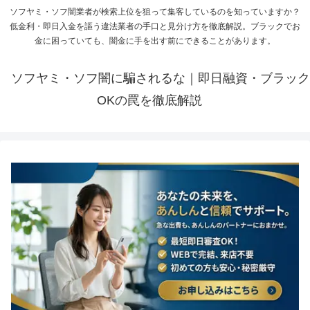
ソフヤミ・ソフ闇業者が検索上位を狙って集客しているのを知っていますか？
低金利・即日入金を謳う違法業者の手口と見分け方を徹底解説。ブラックでお
金に困っていても、闇金に手を出す前にできることがあります。
ソフヤミ・ソフ闇に騙されるな｜即日融資・ブラック
OKの罠を徹底解説