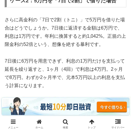
ケース2：5万円を「7日で2割」で借りた場合
さらに高金利の「7日で2割（トニ）」で5万円を借りた場
合はどうでしょうか。7日後に返済する金額は6万円で、
利息は1万円です。年利に換算すると約1,042%。正規の上
限金利の52倍という、想像を絶する暴利です。
7日後に6万円を用意できず、利息の1万円だけを支払って
延長を繰り返すと、1ヶ月（4回）で利息は4万円。2ヶ月
で8万円。わずか2ヶ月半で、元本5万円以上の利息を支払
う計算になります。
3ヶ月続けた場合、利息の支払い総額は約12万円。元本5
万円の2.4倍の利息を取られ、それでも借金は減っていま
せん。これがソフト闇金の実態です。
メニュー
ホーム
検索
トップ
サイドバー