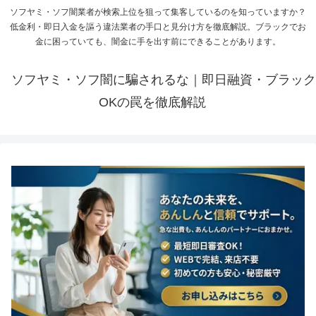
ソフヤミ・ソフ闇業者が検索上位を狙って集客しているのを知っていますか？
低金利・即日入金を謳う違法業者の手口と見分け方を徹底解説。ブラックでお
金に困っていても、闇金に手を出す前にできることがあります。
ソフヤミ・ソフ闇に騙されるな｜即日融資・ブラック
OKの罠を徹底解説