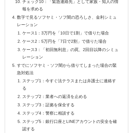
チェック10：「緊急連絡先」として家族・知人の情
報を求める
数字で見るソフヤミ・ソフ闇の恐ろしさ、金利シミュ
レーション
ケース1：3万円を「10日で1割」で借りた場合
ケース2：5万円を「7日で2割」で借りた場合
ケース3：「初回無利息」の罠、2回目以降のシミュ
レーション
すでにソフヤミ・ソフ闇から借りてしまった場合の緊
急対処法
ステップ1：今すぐ法テラスまたは弁護士に連絡す
る
ステップ2：業者への返済を止める
ステップ3：証拠を保全する
ステップ4：警察に相談する
ステップ5：銀行口座とLINEアカウントの安全を確
認する