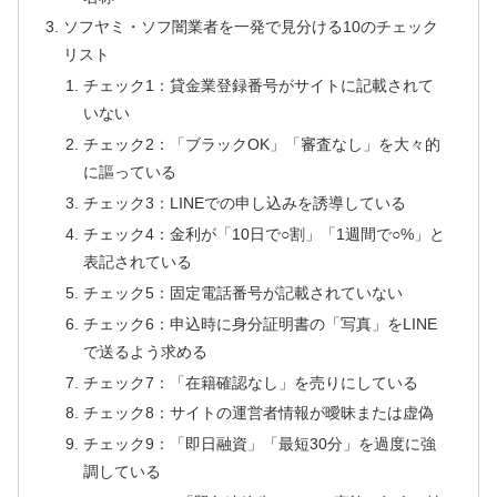
ソフヤミ・ソフ闇業者を一発で見分ける10のチェック
リスト
チェック1：貸金業登録番号がサイトに記載されて
いない
チェック2：「ブラックOK」「審査なし」を大々的
に謳っている
チェック3：LINEでの申し込みを誘導している
チェック4：金利が「10日で○割」「1週間で○%」と
表記されている
チェック5：固定電話番号が記載されていない
チェック6：申込時に身分証明書の「写真」をLINE
で送るよう求める
チェック7：「在籍確認なし」を売りにしている
チェック8：サイトの運営者情報が曖昧または虚偽
チェック9：「即日融資」「最短30分」を過度に強
調している