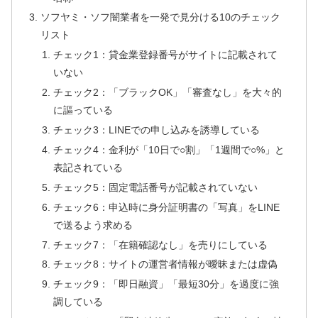
ソフヤミ・ソフ闇業者を一発で見分ける10のチェック
リスト
チェック1：貸金業登録番号がサイトに記載されて
いない
チェック2：「ブラックOK」「審査なし」を大々的
に謳っている
チェック3：LINEでの申し込みを誘導している
チェック4：金利が「10日で○割」「1週間で○%」と
表記されている
チェック5：固定電話番号が記載されていない
チェック6：申込時に身分証明書の「写真」をLINE
で送るよう求める
チェック7：「在籍確認なし」を売りにしている
チェック8：サイトの運営者情報が曖昧または虚偽
チェック9：「即日融資」「最短30分」を過度に強
調している