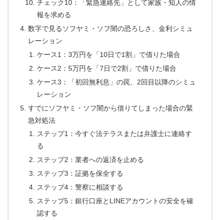
チェック10：「緊急連絡先」として家族・知人の情
報を求める
数字で見るソフヤミ・ソフ闇の恐ろしさ、金利シミュ
レーション
ケース1：3万円を「10日で1割」で借りた場合
ケース2：5万円を「7日で2割」で借りた場合
ケース3：「初回無利息」の罠、2回目以降のシミュ
レーション
すでにソフヤミ・ソフ闇から借りてしまった場合の緊
急対処法
ステップ1：今すぐ法テラスまたは弁護士に連絡す
る
ステップ2：業者への返済を止める
ステップ3：証拠を保全する
ステップ4：警察に相談する
ステップ5：銀行口座とLINEアカウントの安全を確
認する