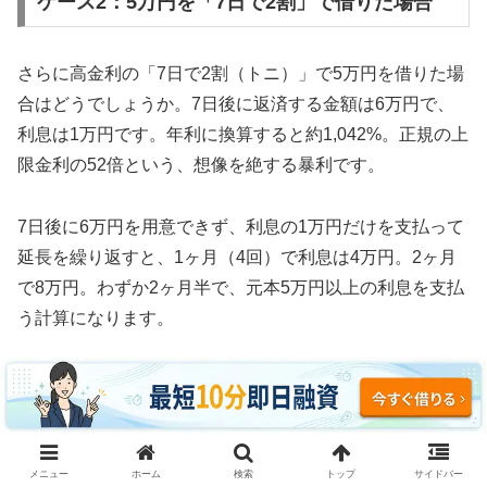
ケース2：5万円を「7日で2割」で借りた場合
さらに高金利の「7日で2割（トニ）」で5万円を借りた場
合はどうでしょうか。7日後に返済する金額は6万円で、
利息は1万円です。年利に換算すると約1,042%。正規の上
限金利の52倍という、想像を絶する暴利です。
7日後に6万円を用意できず、利息の1万円だけを支払って
延長を繰り返すと、1ヶ月（4回）で利息は4万円。2ヶ月
で8万円。わずか2ヶ月半で、元本5万円以上の利息を支払
う計算になります。
3ヶ月続けた場合、利息の支払い総額は約12万円。元本5
万円の2.4倍の利息を取られ、それでも借金は減っていま
せん。これがソフト闇金の実態です。
メニュー
ホーム
検索
トップ
サイドバー