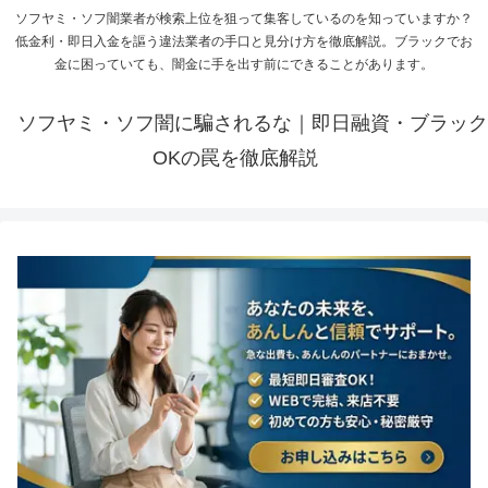
ソフヤミ・ソフ闇業者が検索上位を狙って集客しているのを知っていますか？
低金利・即日入金を謳う違法業者の手口と見分け方を徹底解説。ブラックでお
金に困っていても、闇金に手を出す前にできることがあります。
ソフヤミ・ソフ闇に騙されるな｜即日融資・ブラック
OKの罠を徹底解説