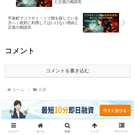
と正規の相談先
平泉町でソフヤミ・ソフ闇を探している
方へ｜絶対に利用してはいけない理由と
正規の相談先
コメント
コメントを書き込む
ホーム
兵庫
ソフヤミ・ソフ闇に騙されるな｜即日融資・ブラッ
メニュー
ホーム
検索
トップ
サイドバー