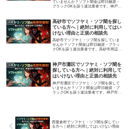
ていませんか？ソフト闇金は即日融資・
ブラックOKを謳う違法業者です。神戸市
兵庫区周辺で利用できる正規の相談窓
口・合法的な借入先を紹介。闇金に手を
出す前に必ずお読みください。
高砂市でソフヤミ・ソフ闇を探し
兵庫
ている方へ｜絶対に利用してはい
けない理由と正規の相談先
高砂市でソフヤミ・ソフ闇を探していま
せんか？ソフト闇金は即日融資・ブラッ
クOKを謳う違法業者です。高砂市周辺で
利用できる正規の相談窓口・合法的な借
入先を紹介。闇金に手を出す前に必ずお
読みください。
神戸市灘区でソフヤミ・ソフ闇を
兵庫
探している方へ｜絶対に利用して
はいけない理由と正規の相談先
神戸市灘区でソフヤミ・ソフ闇を探して
いませんか？ソフト闇金は即日融資・ブ
ラックOKを謳う違法業者です。神戸市灘
区周辺で利用できる正規の相談窓口・合
法的な借入先を紹介。闇金に手を出す前
に必ずお読みください。
西粟倉村でソフヤミ・ソフ闇を探してい
る方へ｜絶対に利用してはいけない理由