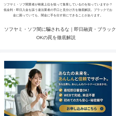
ソフヤミ・ソフ闇業者が検索上位を狙って集客しているのを知っていますか？
低金利・即日入金を謳う違法業者の手口と見分け方を徹底解説。ブラックでお
金に困っていても、闇金に手を出す前にできることがあります。
ソフヤミ・ソフ闇に騙されるな｜即日融資・ブラック
OKの罠を徹底解説