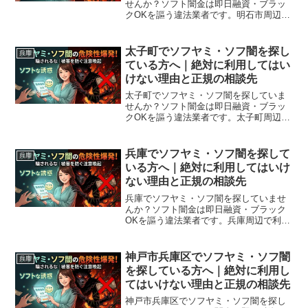
せんか？ソフト闇金は即日融資・ブラッ
クOKを謳う違法業者です。明石市周辺で
利用できる正規の相談窓口・合法的な借
入先を紹介。闇金に手を出す前に必ずお
読みください。
太子町でソフヤミ・ソフ闇を探し
兵庫
ている方へ｜絶対に利用してはい
けない理由と正規の相談先
太子町でソフヤミ・ソフ闇を探していま
せんか？ソフト闇金は即日融資・ブラッ
クOKを謳う違法業者です。太子町周辺で
利用できる正規の相談窓口・合法的な借
入先を紹介。闇金に手を出す前に必ずお
読みください。
兵庫でソフヤミ・ソフ闇を探して
兵庫
いる方へ｜絶対に利用してはいけ
ない理由と正規の相談先
兵庫でソフヤミ・ソフ闇を探していませ
んか？ソフト闇金は即日融資・ブラック
OKを謳う違法業者です。兵庫周辺で利用
できる正規の相談窓口・合法的な借入先
を紹介。闇金に手を出す前に必ずお読み
ください。
神戸市兵庫区でソフヤミ・ソフ闇
兵庫
を探している方へ｜絶対に利用し
てはいけない理由と正規の相談先
神戸市兵庫区でソフヤミ・ソフ闇を探し