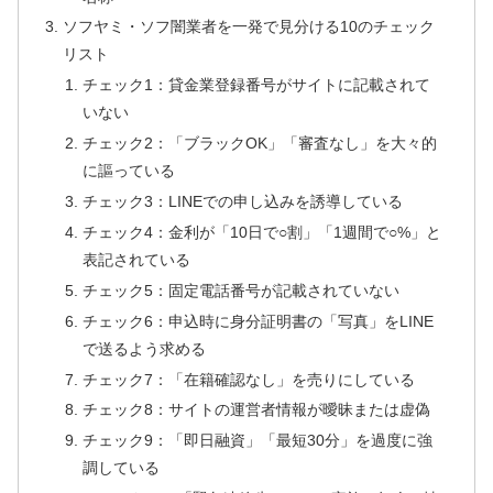
ソフヤミ・ソフ闇業者を一発で見分ける10のチェック
リスト
チェック1：貸金業登録番号がサイトに記載されて
いない
チェック2：「ブラックOK」「審査なし」を大々的
に謳っている
チェック3：LINEでの申し込みを誘導している
チェック4：金利が「10日で○割」「1週間で○%」と
表記されている
チェック5：固定電話番号が記載されていない
チェック6：申込時に身分証明書の「写真」をLINE
で送るよう求める
チェック7：「在籍確認なし」を売りにしている
チェック8：サイトの運営者情報が曖昧または虚偽
チェック9：「即日融資」「最短30分」を過度に強
調している