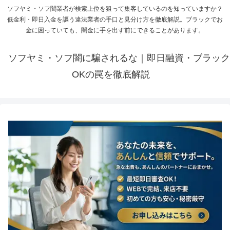
ソフヤミ・ソフ闇業者が検索上位を狙って集客しているのを知っていますか？
低金利・即日入金を謳う違法業者の手口と見分け方を徹底解説。ブラックでお
金に困っていても、闇金に手を出す前にできることがあります。
ソフヤミ・ソフ闇に騙されるな｜即日融資・ブラック
OKの罠を徹底解説