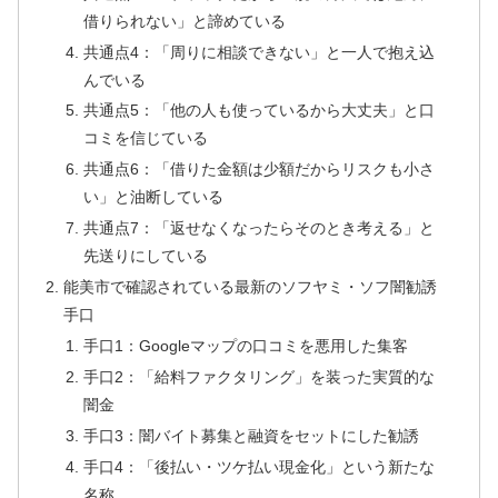
借りられない」と諦めている
共通点4：「周りに相談できない」と一人で抱え込
んでいる
共通点5：「他の人も使っているから大丈夫」と口
コミを信じている
共通点6：「借りた金額は少額だからリスクも小さ
い」と油断している
共通点7：「返せなくなったらそのとき考える」と
先送りにしている
能美市で確認されている最新のソフヤミ・ソフ闇勧誘
手口
手口1：Googleマップの口コミを悪用した集客
手口2：「給料ファクタリング」を装った実質的な
闇金
手口3：闇バイト募集と融資をセットにした勧誘
手口4：「後払い・ツケ払い現金化」という新たな
名称