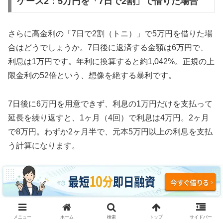
ケース2：5万円を「7日で2割」で借りた場合
さらに高金利の「7日で2割（トニ）」で5万円を借りた場
合はどうでしょうか。7日後に返済する金額は6万円で、
利息は1万円です。年利に換算すると約1,042%。正規の上
限金利の52倍という、想像を絶する暴利です。
7日後に6万円を用意できず、利息の1万円だけを支払って
延長を繰り返すと、1ヶ月（4回）で利息は4万円。2ヶ月
で8万円。わずか2ヶ月半で、元本5万円以上の利息を支払
う計算になります。
3ヶ月続けた場合、利息の支払い総額は約12万円。元本5
万円の2.4倍の利息を取られ、それでも借金は減っていま
せん。これがソフト闇金の実態です。
メニュー
ホーム
検索
トップ
サイドバー