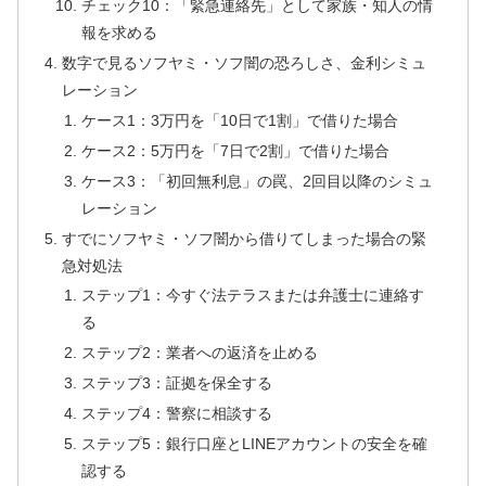
チェック10：「緊急連絡先」として家族・知人の情
報を求める
数字で見るソフヤミ・ソフ闇の恐ろしさ、金利シミュ
レーション
ケース1：3万円を「10日で1割」で借りた場合
ケース2：5万円を「7日で2割」で借りた場合
ケース3：「初回無利息」の罠、2回目以降のシミュ
レーション
すでにソフヤミ・ソフ闇から借りてしまった場合の緊
急対処法
ステップ1：今すぐ法テラスまたは弁護士に連絡す
る
ステップ2：業者への返済を止める
ステップ3：証拠を保全する
ステップ4：警察に相談する
ステップ5：銀行口座とLINEアカウントの安全を確
認する