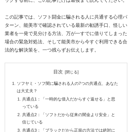
ックする前に、この記事だけは最後まで読んでください。
この記事では、ソフト闘金に騙される人に共通する心理パ
ターン、能美市で確認されている最新の勧誘手口、怪しい
業者を一発で見分ける方法、万が一すでに借りてしまった
場合の緊急対処法、そして能美市から今すぐ利用できる合
法的な解決策を、一つ残らずお伝えします。
目次
ソフヤミ・ソフ闇に騙される人の7つの共通点、あなた
は大丈夫？
共通点1：「一時的な借入だからすぐ返せる」と思
っている
共通点2：「ソフトだから従来の闇金より安全」と
信じている
共通点3：「ブラックだから正規の方法では絶対に