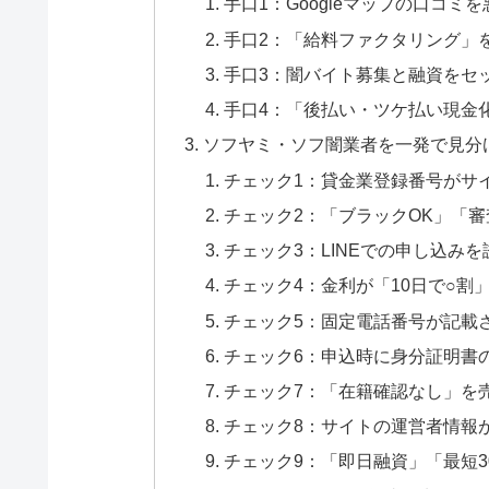
手口1：Googleマップの口コミ
手口2：「給料ファクタリング」
手口3：闇バイト募集と融資をセ
手口4：「後払い・ツケ払い現金
ソフヤミ・ソフ闇業者を一発で見分
チェック1：貸金業登録番号がサ
チェック2：「ブラックOK」「
チェック3：LINEでの申し込み
チェック4：金利が「10日で○割
チェック5：固定電話番号が記載
チェック6：申込時に身分証明書の
チェック7：「在籍確認なし」を
チェック8：サイトの運営者情報
チェック9：「即日融資」「最短