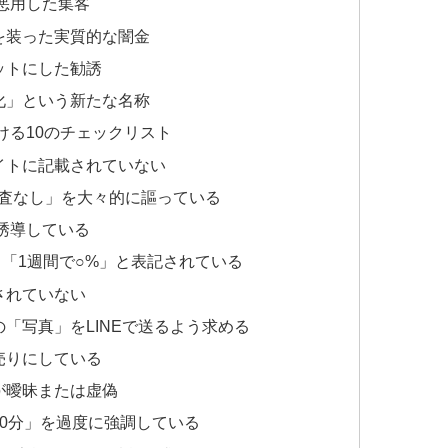
を悪用した集客
を装った実質的な闇金
ットにした勧誘
化」という新たな名称
ける10のチェックリスト
イトに記載されていない
審査なし」を大々的に謳っている
を誘導している
」「1週間で○%」と表記されている
されていない
「写真」をLINEで送るよう求める
売りにしている
が曖昧または虚偽
30分」を過度に強調している