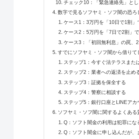
チェック10：「緊急連絡先」と
数字で見るソフヤミ・ソフ闇の恐ろ
ケース1：3万円を「10日で1割
ケース2：5万円を「7日で2割」
ケース3：「初回無利息」の罠、
すでにソフヤミ・ソフ闇から借りて
ステップ1：今すぐ法テラスまた
ステップ2：業者への返済を止め
ステップ3：証拠を保全する
ステップ4：警察に相談する
ステップ5：銀行口座とLINEア
ソフヤミ・ソフ闇に関するよくある
Q：ソフト闇金の利用は犯罪にな
Q：ソフト闇金に申し込んだが、