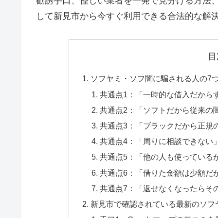
勧誘手口、怪しい業者を一発で見分ける方法
して新見市から今すぐ利用できる合法的な解
目
ソフヤミ・ソフ闇に騙される人の7
共通点1：「一時的な借入だから
共通点2：「ソフトだから従来の
共通点3：「ブラックだから正規
共通点4：「周りに相談できない
共通点5：「他の人も使っている
共通点6：「借りた金額は少額だ
共通点7：「返せなくなったらそ
新見市で確認されている最新のソフ