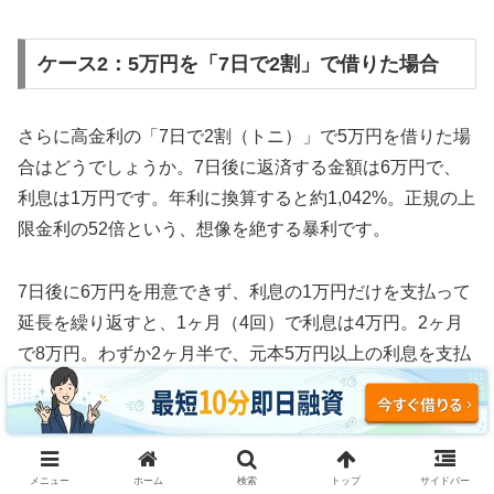
ケース2：5万円を「7日で2割」で借りた場合
さらに高金利の「7日で2割（トニ）」で5万円を借りた場
合はどうでしょうか。7日後に返済する金額は6万円で、
利息は1万円です。年利に換算すると約1,042%。正規の上
限金利の52倍という、想像を絶する暴利です。
7日後に6万円を用意できず、利息の1万円だけを支払って
延長を繰り返すと、1ヶ月（4回）で利息は4万円。2ヶ月
で8万円。わずか2ヶ月半で、元本5万円以上の利息を支払
う計算になります。
3ヶ月続けた場合、利息の支払い総額は約12万円。元本5
万円の2.4倍の利息を取られ、それでも借金は減っていま
メニュー
ホーム
検索
トップ
サイドバー