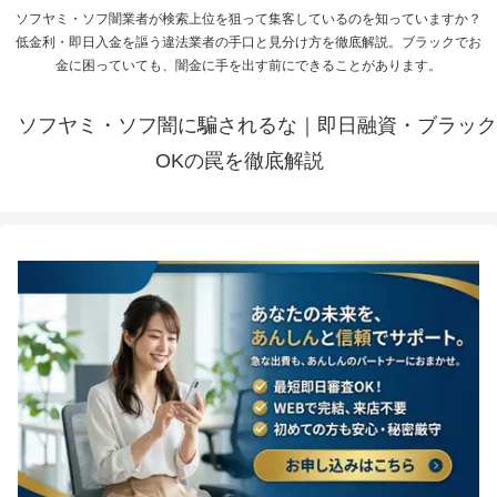
ソフヤミ・ソフ闇業者が検索上位を狙って集客しているのを知っていますか？
低金利・即日入金を謳う違法業者の手口と見分け方を徹底解説。ブラックでお
金に困っていても、闇金に手を出す前にできることがあります。
ソフヤミ・ソフ闇に騙されるな｜即日融資・ブラック
OKの罠を徹底解説