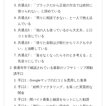
共通点3：「ブラックだから正規の方法では絶対に
借りられない」と諦めている
共通点4：「周りに相談できない」と一人で抱え込
んでいる
共通点5：「他の人も使っているから大丈夫」と口
コミを信じている
共通点6：「借りた金額は少額だからリスクも小さ
い」と油断している
共通点7：「返せなくなったらそのとき考える」と
先送りにしている
善通寺市で確認されている最新のソフヤミ・ソフ闇勧
誘手口
手口1：Googleマップの口コミを悪用した集客
手口2：「給料ファクタリング」を装った実質的な
闇金
手口3：闇バイト募集と融資をセットにした勧誘
手口4：「後払い・ツケ払い現金化」という新たな