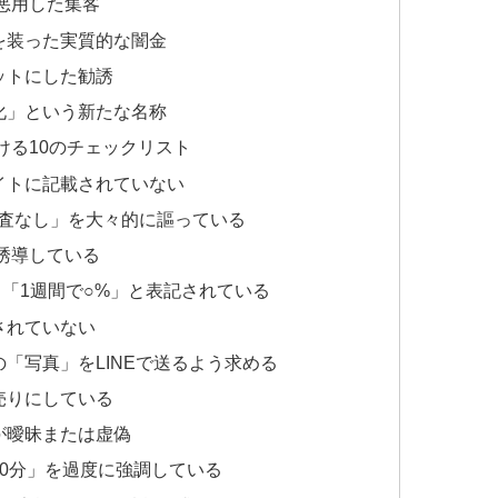
を悪用した集客
を装った実質的な闇金
ットにした勧誘
化」という新たな名称
ける10のチェックリスト
イトに記載されていない
審査なし」を大々的に謳っている
を誘導している
」「1週間で○%」と表記されている
されていない
「写真」をLINEで送るよう求める
売りにしている
が曖昧または虚偽
30分」を過度に強調している