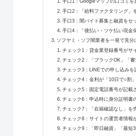
手口1：Googleマップの口コミ
手口2：「給料ファクタリング」
手口3：闇バイト募集と融資をセ
手口4：「後払い・ツケ払い現金
ソフヤミ・ソフ闇業者を一発で見分
チェック1：貸金業登録番号がサ
チェック2：「ブラックOK」「
チェック3：LINEでの申し込み
チェック4：金利が「10日で○割
チェック5：固定電話番号が記載
チェック6：申込時に身分証明書の
チェック7：「在籍確認なし」を
チェック8：サイトの運営者情報
チェック9：「即日融資」「最短