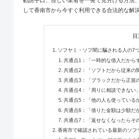
勧誘手口、怪しい業者を一発で見分ける方法
して香南市から今すぐ利用できる合法的な解
目
ソフヤミ・ソフ闇に騙される人の7
共通点1：「一時的な借入だから
共通点2：「ソフトだから従来の
共通点3：「ブラックだから正規
共通点4：「周りに相談できない
共通点5：「他の人も使っている
共通点6：「借りた金額は少額だ
共通点7：「返せなくなったらそ
香南市で確認されている最新のソフ