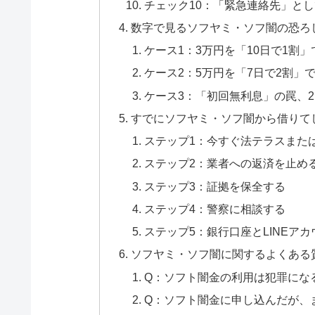
チェック10：「緊急連絡先」と
数字で見るソフヤミ・ソフ闇の恐ろ
ケース1：3万円を「10日で1割
ケース2：5万円を「7日で2割」
ケース3：「初回無利息」の罠、
すでにソフヤミ・ソフ闇から借りて
ステップ1：今すぐ法テラスまた
ステップ2：業者への返済を止め
ステップ3：証拠を保全する
ステップ4：警察に相談する
ステップ5：銀行口座とLINEア
ソフヤミ・ソフ闇に関するよくある
Q：ソフト闇金の利用は犯罪にな
Q：ソフト闇金に申し込んだが、