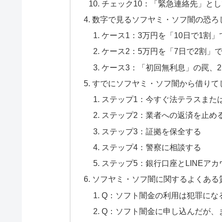
チェック10：「緊急連絡先」と
数字で見るソフヤミ・ソフ闇の恐ろ
ケース1：3万円を「10日で1割
ケース2：5万円を「7日で2割」
ケース3：「初回無利息」の罠、
すでにソフヤミ・ソフ闇から借りて
ステップ1：今すぐ法テラスまた
ステップ2：業者への返済を止め
ステップ3：証拠を保全する
ステップ4：警察に相談する
ステップ5：銀行口座とLINEア
ソフヤミ・ソフ闇に関するよくある
Q：ソフト闇金の利用は犯罪にな
Q：ソフト闇金に申し込んだが、