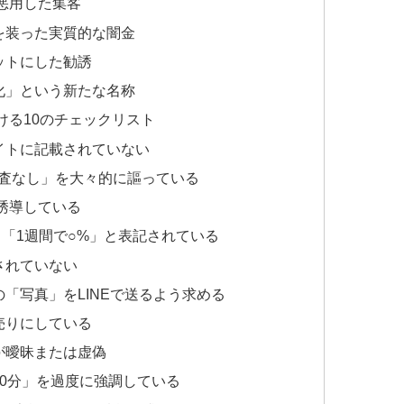
を悪用した集客
を装った実質的な闇金
ットにした勧誘
化」という新たな名称
ける10のチェックリスト
イトに記載されていない
審査なし」を大々的に謳っている
を誘導している
」「1週間で○%」と表記されている
されていない
「写真」をLINEで送るよう求める
売りにしている
が曖昧または虚偽
30分」を過度に強調している