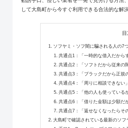
勧誘手口、怪しい業者を一発で見分ける方法
して大島町から今すぐ利用できる合法的な解
目
ソフヤミ・ソフ闇に騙される人の7
共通点1：「一時的な借入だから
共通点2：「ソフトだから従来の
共通点3：「ブラックだから正規
共通点4：「周りに相談できない
共通点5：「他の人も使っている
共通点6：「借りた金額は少額だ
共通点7：「返せなくなったらそ
大島町で確認されている最新のソフ