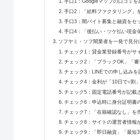
手口1：Googleマップの口コミ
手口2：「給料ファクタリング」
手口3：闇バイト募集と融資をセ
手口4：「後払い・ツケ払い現金
ソフヤミ・ソフ闇業者を一発で見分
チェック1：貸金業登録番号がサ
チェック2：「ブラックOK」「
チェック3：LINEでの申し込み
チェック4：金利が「10日で○割
チェック5：固定電話番号が記載
チェック6：申込時に身分証明書の
チェック7：「在籍確認なし」を
チェック8：サイトの運営者情報
チェック9：「即日融資」「最短