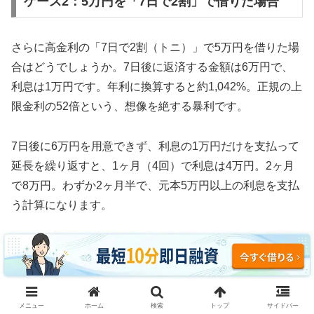
ケース2：5万円を「7日で2割」で借りた場合
さらに高金利の「7日で2割（トニ）」で5万円を借りた場
合はどうでしょうか。7日後に返済する金額は6万円で、
利息は1万円です。年利に換算すると約1,042%。正規の上
限金利の52倍という、想像を絶する暴利です。
7日後に6万円を用意できず、利息の1万円だけを支払って
延長を繰り返すと、1ヶ月（4回）で利息は4万円。2ヶ月
で8万円。わずか2ヶ月半で、元本5万円以上の利息を支払
う計算になります。
3ヶ月続けた場合、利息の支払い総額は約12万円。元本5
万円の2.4倍の利息を取られ、それでも借金は減っていま
せん。これがソフト闇金の実態です。
メニュー
ホーム
検索
トップ
サイドバー