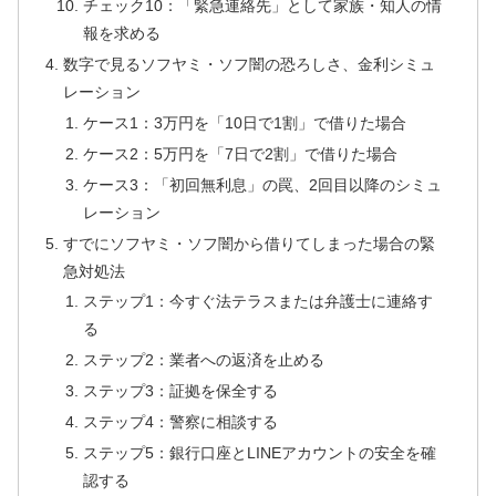
チェック10：「緊急連絡先」として家族・知人の情
報を求める
数字で見るソフヤミ・ソフ闇の恐ろしさ、金利シミュ
レーション
ケース1：3万円を「10日で1割」で借りた場合
ケース2：5万円を「7日で2割」で借りた場合
ケース3：「初回無利息」の罠、2回目以降のシミュ
レーション
すでにソフヤミ・ソフ闇から借りてしまった場合の緊
急対処法
ステップ1：今すぐ法テラスまたは弁護士に連絡す
る
ステップ2：業者への返済を止める
ステップ3：証拠を保全する
ステップ4：警察に相談する
ステップ5：銀行口座とLINEアカウントの安全を確
認する