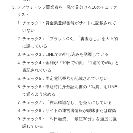
ソフヤミ・ソフ闇業者を一発で見分ける10のチェック
リスト
チェック1：貸金業登録番号がサイトに記載されて
いない
チェック2：「ブラックOK」「審査なし」を大々的
に謳っている
チェック3：LINEでの申し込みを誘導している
チェック4：金利が「10日で○割」「1週間で○%」と
表記されている
チェック5：固定電話番号が記載されていない
チェック6：申込時に身分証明書の「写真」をLINE
で送るよう求める
チェック7：「在籍確認なし」を売りにしている
チェック8：サイトの運営者情報が曖昧または虚偽
チェック9：「即日融資」「最短30分」を過度に強
調している