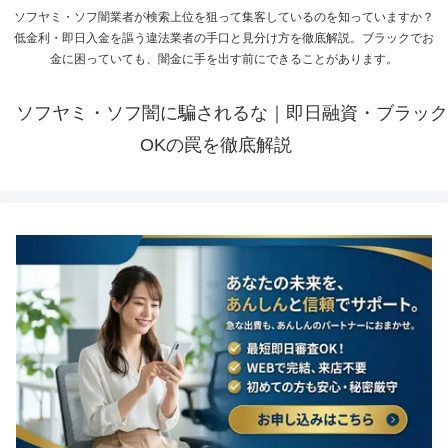
ソフヤミ・ソフ闇業者が検索上位を狙って集客しているのを知っていますか？
低金利・即日入金を謳う違法業者の手口と見分け方を徹底解説。ブラックでお
金に困っていても、闇金に手を出す前にできることがあります。
ソフヤミ・ソフ闇に騙されるな｜即日融資・ブラック
OKの罠を徹底解説