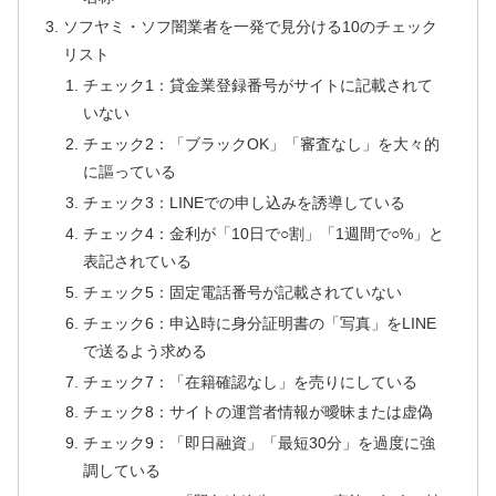
ソフヤミ・ソフ闇業者を一発で見分ける10のチェック
リスト
チェック1：貸金業登録番号がサイトに記載されて
いない
チェック2：「ブラックOK」「審査なし」を大々的
に謳っている
チェック3：LINEでの申し込みを誘導している
チェック4：金利が「10日で○割」「1週間で○%」と
表記されている
チェック5：固定電話番号が記載されていない
チェック6：申込時に身分証明書の「写真」をLINE
で送るよう求める
チェック7：「在籍確認なし」を売りにしている
チェック8：サイトの運営者情報が曖昧または虚偽
チェック9：「即日融資」「最短30分」を過度に強
調している