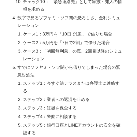
チェック10：「緊急連絡先」として家族・知人の情
報を求める
数字で見るソフヤミ・ソフ闇の恐ろしさ、金利シミュ
レーション
ケース1：3万円を「10日で1割」で借りた場合
ケース2：5万円を「7日で2割」で借りた場合
ケース3：「初回無利息」の罠、2回目以降のシミュ
レーション
すでにソフヤミ・ソフ闇から借りてしまった場合の緊
急対処法
ステップ1：今すぐ法テラスまたは弁護士に連絡す
る
ステップ2：業者への返済を止める
ステップ3：証拠を保全する
ステップ4：警察に相談する
ステップ5：銀行口座とLINEアカウントの安全を確
認する