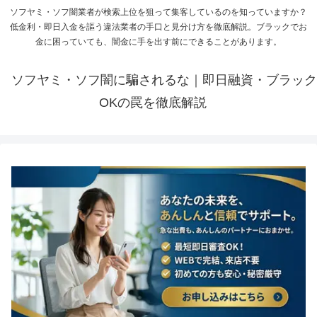
ソフヤミ・ソフ闇業者が検索上位を狙って集客しているのを知っていますか？
低金利・即日入金を謳う違法業者の手口と見分け方を徹底解説。ブラックでお
金に困っていても、闇金に手を出す前にできることがあります。
ソフヤミ・ソフ闇に騙されるな｜即日融資・ブラック
OKの罠を徹底解説