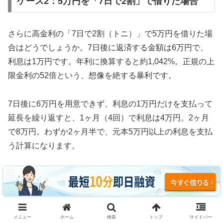
ケース2：5万円を「7日で2割」で借りた場合
さらに高金利の「7日で2割（トニ）」で5万円を借りた場
合はどうでしょうか。7日後に返済する金額は6万円で、
利息は1万円です。年利に換算すると約1,042%。正規の上
限金利の52倍という、想像を絶する暴利です。
7日後に6万円を用意できず、利息の1万円だけを支払って
延長を繰り返すと、1ヶ月（4回）で利息は4万円。2ヶ月
で8万円。わずか2ヶ月半で、元本5万円以上の利息を支払
う計算になります。
3ヶ月続けた場合、利息の支払い総額は約12万円。元本5
万円の2.4倍の利息を取られ、それでも借金は減っていま
せん。これがソフト闇金の実態です。
メニュー
ホーム
検索
トップ
サイドバー