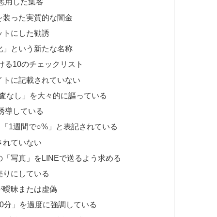
を悪用した集客
を装った実質的な闇金
ットにした勧誘
化」という新たな名称
ける10のチェックリスト
イトに記載されていない
審査なし」を大々的に謳っている
を誘導している
」「1週間で○%」と表記されている
されていない
「写真」をLINEで送るよう求める
売りにしている
が曖昧または虚偽
30分」を過度に強調している