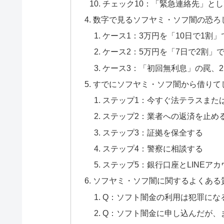
チェック10：「緊急連絡先」と
数字で見るソフヤミ・ソフ闇の恐ろ
ケース1：3万円を「10日で1割
ケース2：5万円を「7日で2割」
ケース3：「初回無利息」の罠、
すでにソフヤミ・ソフ闇から借りて
ステップ1：今すぐ法テラスまた
ステップ2：業者への返済を止め
ステップ3：証拠を保全する
ステップ4：警察に相談する
ステップ5：銀行口座とLINEア
ソフヤミ・ソフ闇に関するよくある
Q：ソフト闇金の利用は犯罪にな
Q：ソフト闇金に申し込んだが、