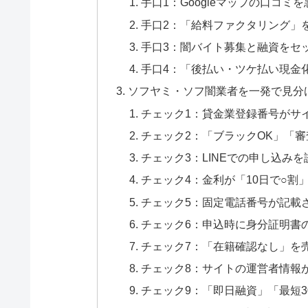
手口1：Googleマップの口コミ
手口2：「給料ファクタリング」
手口3：闇バイト募集と融資をセ
手口4：「後払い・ツケ払い現金
ソフヤミ・ソフ闇業者を一発で見分
チェック1：貸金業登録番号がサ
チェック2：「ブラックOK」「
チェック3：LINEでの申し込み
チェック4：金利が「10日で○割
チェック5：固定電話番号が記載
チェック6：申込時に身分証明書の
チェック7：「在籍確認なし」を
チェック8：サイトの運営者情報
チェック9：「即日融資」「最短