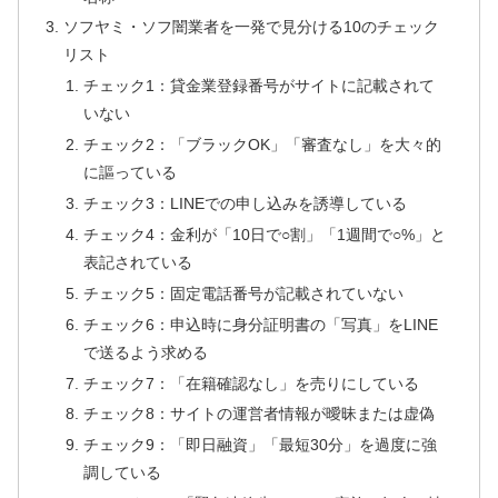
ソフヤミ・ソフ闇業者を一発で見分ける10のチェック
リスト
チェック1：貸金業登録番号がサイトに記載されて
いない
チェック2：「ブラックOK」「審査なし」を大々的
に謳っている
チェック3：LINEでの申し込みを誘導している
チェック4：金利が「10日で○割」「1週間で○%」と
表記されている
チェック5：固定電話番号が記載されていない
チェック6：申込時に身分証明書の「写真」をLINE
で送るよう求める
チェック7：「在籍確認なし」を売りにしている
チェック8：サイトの運営者情報が曖昧または虚偽
チェック9：「即日融資」「最短30分」を過度に強
調している