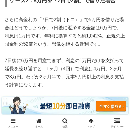
ケース2：5万円を「7日で2割」で借りた場合
さらに高金利の「7日で2割（トニ）」で5万円を借りた場
合はどうでしょうか。7日後に返済する金額は6万円で、
利息は1万円です。年利に換算すると約1,042%。正規の上
限金利の52倍という、想像を絶する暴利です。
7日後に6万円を用意できず、利息の1万円だけを支払って
延長を繰り返すと、1ヶ月（4回）で利息は4万円。2ヶ月
で8万円。わずか2ヶ月半で、元本5万円以上の利息を支払
う計算になります。
3ヶ月続けた場合、利息の支払い総額は約12万円。元本5
万円の2.4倍の利息を取られ、それでも借金は減っていま
せん。これがソフト闇金の実態です。
メニュー
ホーム
検索
トップ
サイドバー