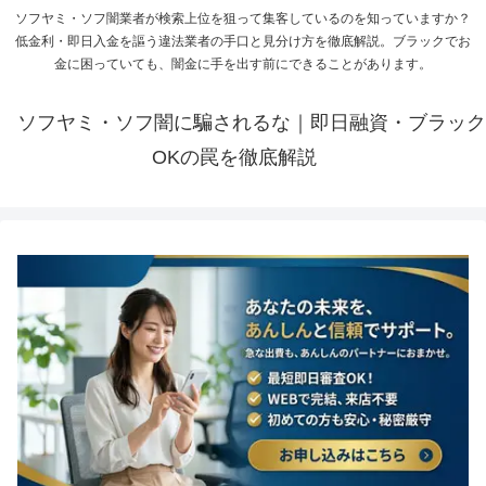
ソフヤミ・ソフ闇業者が検索上位を狙って集客しているのを知っていますか？
低金利・即日入金を謳う違法業者の手口と見分け方を徹底解説。ブラックでお
金に困っていても、闇金に手を出す前にできることがあります。
ソフヤミ・ソフ闇に騙されるな｜即日融資・ブラック
OKの罠を徹底解説