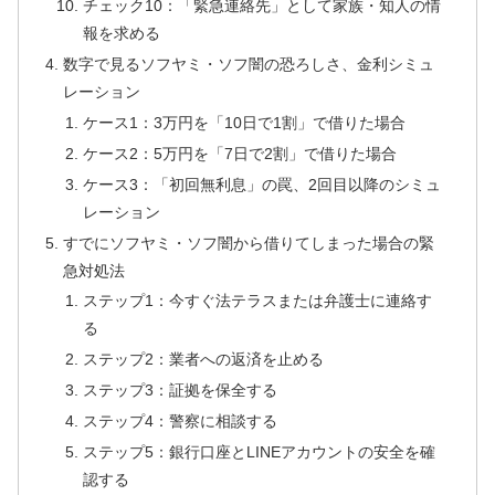
チェック10：「緊急連絡先」として家族・知人の情
報を求める
数字で見るソフヤミ・ソフ闇の恐ろしさ、金利シミュ
レーション
ケース1：3万円を「10日で1割」で借りた場合
ケース2：5万円を「7日で2割」で借りた場合
ケース3：「初回無利息」の罠、2回目以降のシミュ
レーション
すでにソフヤミ・ソフ闇から借りてしまった場合の緊
急対処法
ステップ1：今すぐ法テラスまたは弁護士に連絡す
る
ステップ2：業者への返済を止める
ステップ3：証拠を保全する
ステップ4：警察に相談する
ステップ5：銀行口座とLINEアカウントの安全を確
認する