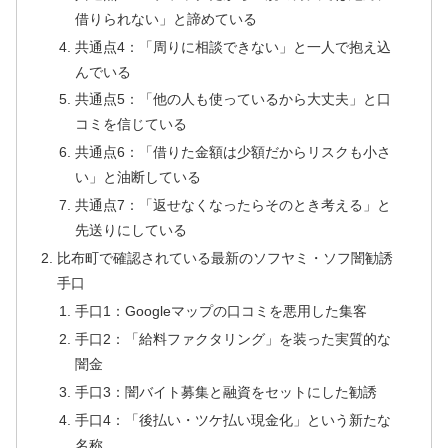
借りられない」と諦めている
共通点4：「周りに相談できない」と一人で抱え込
んでいる
共通点5：「他の人も使っているから大丈夫」と口
コミを信じている
共通点6：「借りた金額は少額だからリスクも小さ
い」と油断している
共通点7：「返せなくなったらそのとき考える」と
先送りにしている
比布町で確認されている最新のソフヤミ・ソフ闇勧誘
手口
手口1：Googleマップの口コミを悪用した集客
手口2：「給料ファクタリング」を装った実質的な
闇金
手口3：闇バイト募集と融資をセットにした勧誘
手口4：「後払い・ツケ払い現金化」という新たな
名称