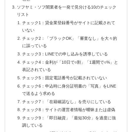
ソフヤミ・ソフ闇業者を一発で見分ける10のチェック
リスト
チェック1：貸金業登録番号がサイトに記載されて
いない
チェック2：「ブラックOK」「審査なし」を大々的
に謳っている
チェック3：LINEでの申し込みを誘導している
チェック4：金利が「10日で○割」「1週間で○%」と
表記されている
チェック5：固定電話番号が記載されていない
チェック6：申込時に身分証明書の「写真」をLINE
で送るよう求める
チェック7：「在籍確認なし」を売りにしている
チェック8：サイトの運営者情報が曖昧または虚偽
チェック9：「即日融資」「最短30分」を過度に強
調している