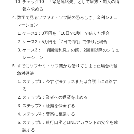
チェック10：「緊急連絡先」として家族・知人の情
報を求める
数字で見るソフヤミ・ソフ闇の恐ろしさ、金利シミュ
レーション
ケース1：3万円を「10日で1割」で借りた場合
ケース2：5万円を「7日で2割」で借りた場合
ケース3：「初回無利息」の罠、2回目以降のシミュ
レーション
すでにソフヤミ・ソフ闇から借りてしまった場合の緊
急対処法
ステップ1：今すぐ法テラスまたは弁護士に連絡す
る
ステップ2：業者への返済を止める
ステップ3：証拠を保全する
ステップ4：警察に相談する
ステップ5：銀行口座とLINEアカウントの安全を確
認する