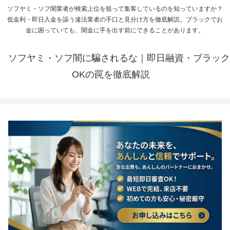
ソフヤミ・ソフ闇業者が検索上位を狙って集客しているのを知っていますか？
低金利・即日入金を謳う違法業者の手口と見分け方を徹底解説。ブラックでお
金に困っていても、闇金に手を出す前にできることがあります。
ソフヤミ・ソフ闇に騙されるな｜即日融資・ブラック
OKの罠を徹底解説