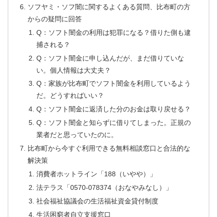
ソフヤミ・ソフ闇に関するよくある質問、比布町の方
からの疑問に回答
Q：ソフト闇金の利用は犯罪になる？借りた側も逮
捕される？
Q：ソフト闇金に申し込んだが、まだ借りていな
い。個人情報は大丈夫？
Q：家族が比布町でソフト闇金を利用しているよう
だ。どうすればいい？
Q：ソフト闇金に返済した分のお金は取り戻せる？
Q：ソフト闇金と知らずに借りてしまった。正規の
業者だと思っていたのに。
比布町から今すぐ利用できる無料相談窓口と合法的な
解決策
消費者ホットライン「188（いやや）」
法テラス「0570-078374（おなやみなし）」
社会福祉協議会の生活福祉資金貸付制度
生活困窮者自立支援窓口