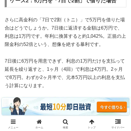
ケース2：5万円を「7日で2割」で借りた場合
さらに高金利の「7日で2割（トニ）」で5万円を借りた場
合はどうでしょうか。7日後に返済する金額は6万円で、
利息は1万円です。年利に換算すると約1,042%。正規の上
限金利の52倍という、想像を絶する暴利です。
7日後に6万円を用意できず、利息の1万円だけを支払って
延長を繰り返すと、1ヶ月（4回）で利息は4万円。2ヶ月
で8万円。わずか2ヶ月半で、元本5万円以上の利息を支払
う計算になります。
3ヶ月続けた場合、利息の支払い総額は約12万円。元本5
万円の2.4倍の利息を取られ、それでも借金は減っていま
せん。これがソフト闇金の実態です。
メニュー
ホーム
検索
トップ
サイドバー