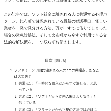
ックする前に、この記事だけは最後まで読んでください。
この記事では、ソフト闘金に騙される人に共通する心理パ
ターン、比布町で確認されている最新の勧誘手口、怪しい
業者を一発で見分ける方法、万が一すでに借りてしまった
場合の緊急対処法、そして比布町から今すぐ利用できる合
法的な解決策を、一つ残らずお伝えします。
目次
ソフヤミ・ソフ闇に騙される人の7つの共通点、あなた
は大丈夫？
共通点1：「一時的な借入だからすぐ返せる」と思
っている
共通点2：「ソフトだから従来の闇金より安全」と
信じている
共通点3：「ブラックだから正規の方法では絶対に