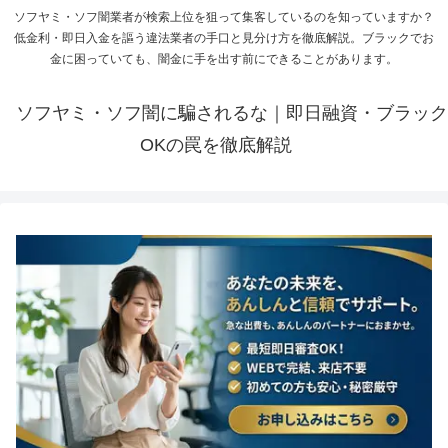
ソフヤミ・ソフ闇業者が検索上位を狙って集客しているのを知っていますか？
低金利・即日入金を謳う違法業者の手口と見分け方を徹底解説。ブラックでお
金に困っていても、闇金に手を出す前にできることがあります。
ソフヤミ・ソフ闇に騙されるな｜即日融資・ブラック
OKの罠を徹底解説