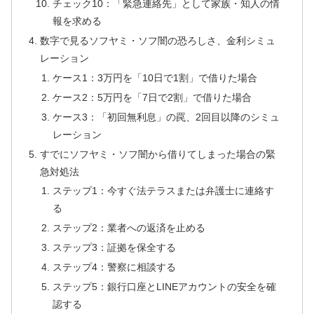
チェック10：「緊急連絡先」として家族・知人の情
報を求める
数字で見るソフヤミ・ソフ闇の恐ろしさ、金利シミュ
レーション
ケース1：3万円を「10日で1割」で借りた場合
ケース2：5万円を「7日で2割」で借りた場合
ケース3：「初回無利息」の罠、2回目以降のシミュ
レーション
すでにソフヤミ・ソフ闇から借りてしまった場合の緊
急対処法
ステップ1：今すぐ法テラスまたは弁護士に連絡す
る
ステップ2：業者への返済を止める
ステップ3：証拠を保全する
ステップ4：警察に相談する
ステップ5：銀行口座とLINEアカウントの安全を確
認する