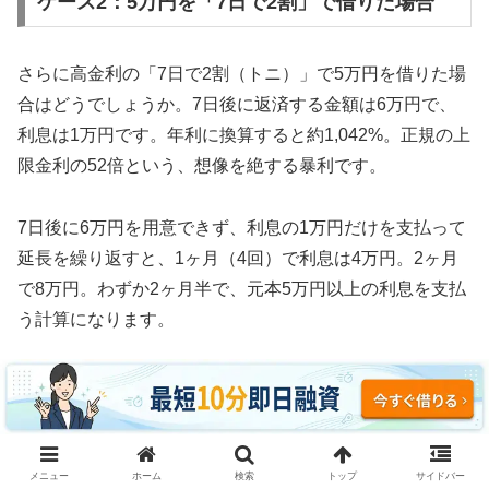
ケース2：5万円を「7日で2割」で借りた場合
さらに高金利の「7日で2割（トニ）」で5万円を借りた場
合はどうでしょうか。7日後に返済する金額は6万円で、
利息は1万円です。年利に換算すると約1,042%。正規の上
限金利の52倍という、想像を絶する暴利です。
7日後に6万円を用意できず、利息の1万円だけを支払って
延長を繰り返すと、1ヶ月（4回）で利息は4万円。2ヶ月
で8万円。わずか2ヶ月半で、元本5万円以上の利息を支払
う計算になります。
3ヶ月続けた場合、利息の支払い総額は約12万円。元本5
万円の2.4倍の利息を取られ、それでも借金は減っていま
せん。これがソフト闇金の実態です。
メニュー
ホーム
検索
トップ
サイドバー