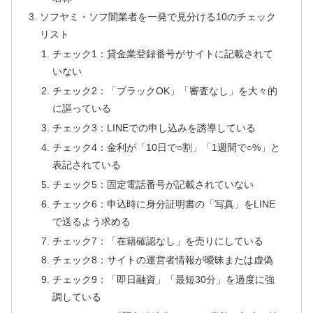
ソフヤミ・ソフ闇業者を一発で見分ける10のチェック
リスト
チェック1：貸金業登録番号がサイトに記載されて
いない
チェック2：「ブラックOK」「審査なし」を大々的
に謳っている
チェック3：LINEでの申し込みを誘導している
チェック4：金利が「10日で○割」「1週間で○%」と
表記されている
チェック5：固定電話番号が記載されていない
チェック6：申込時に身分証明書の「写真」をLINE
で送るよう求める
チェック7：「在籍確認なし」を売りにしている
チェック8：サイトの運営者情報が曖昧または虚偽
チェック9：「即日融資」「最短30分」を過度に強
調している