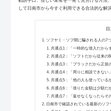
勧誘手口、怪しい業者を一発で見分ける方法
して日南市から今すぐ利用できる合法的な解
目
ソフヤミ・ソフ闇に騙される人の7
共通点1：「一時的な借入だから
共通点2：「ソフトだから従来の
共通点3：「ブラックだから正規
共通点4：「周りに相談できない
共通点5：「他の人も使っている
共通点6：「借りた金額は少額だ
共通点7：「返せなくなったらそ
日南市で確認されている最新のソフ