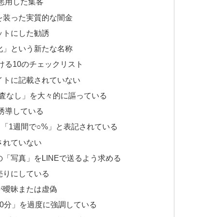
を悪用した集客
を装った実質的な闇金
ットにした勧誘
化」という新たな名称
ける10のチェックリスト
イトに記載されていない
審査なし」を大々的に謳っている
を誘導している
」「1週間で○%」と表記されている
されていない
「写真」をLINEで送るよう求める
売りにしている
が曖昧または虚偽
30分」を過度に強調している