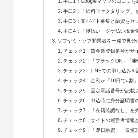
手口1：Googleマップの口コミ
手口2：「給料ファクタリング」
手口3：闇バイト募集と融資をセ
手口4：「後払い・ツケ払い現金
ソフヤミ・ソフ闇業者を一発で見分
チェック1：貸金業登録番号がサ
チェック2：「ブラックOK」「
チェック3：LINEでの申し込み
チェック4：金利が「10日で○割
チェック5：固定電話番号が記載
チェック6：申込時に身分証明書の
チェック7：「在籍確認なし」を
チェック8：サイトの運営者情報
チェック9：「即日融資」「最短