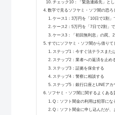
チェック10：「緊急連絡先」と
数字で見るソフヤミ・ソフ闇の恐ろ
ケース1：3万円を「10日で1割
ケース2：5万円を「7日で2割」
ケース3：「初回無利息」の罠、
すでにソフヤミ・ソフ闇から借りて
ステップ1：今すぐ法テラスまた
ステップ2：業者への返済を止め
ステップ3：証拠を保全する
ステップ4：警察に相談する
ステップ5：銀行口座とLINEア
ソフヤミ・ソフ闇に関するよくある
Q：ソフト闇金の利用は犯罪にな
Q：ソフト闇金に申し込んだが、