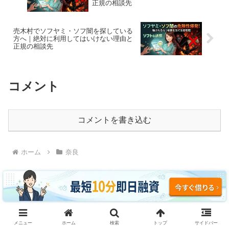
正規の相談先
売木村でソフヤミ・ソフ闇を探している
方へ｜絶対に利用してはいけない理由と
正規の相談先
コメント
コメントを書き込む
ホーム
奈良
ソフヤミ・ソフ闇に騙されるな｜即日融資・ブラッ
メニュー
ホーム
検索
トップ
サイドバー