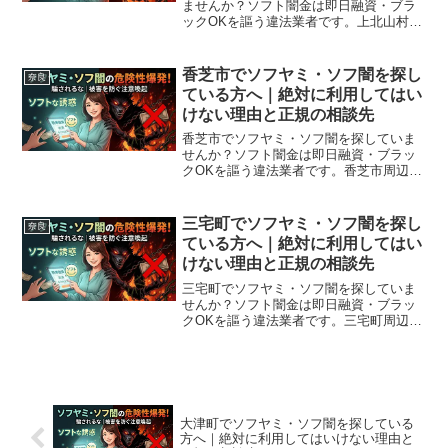
ませんか？ソフト闇金は即日融資・ブラ
ックOKを謳う違法業者です。上北山村周
辺で利用できる正規の相談窓口・合法的
な借入先を紹介。闇金に手を出す前に必
ずお読みください。
香芝市でソフヤミ・ソフ闇を探し
奈良
ている方へ｜絶対に利用してはい
けない理由と正規の相談先
香芝市でソフヤミ・ソフ闇を探していま
せんか？ソフト闇金は即日融資・ブラッ
クOKを謳う違法業者です。香芝市周辺で
利用できる正規の相談窓口・合法的な借
入先を紹介。闇金に手を出す前に必ずお
読みください。
三宅町でソフヤミ・ソフ闇を探し
奈良
ている方へ｜絶対に利用してはい
けない理由と正規の相談先
三宅町でソフヤミ・ソフ闇を探していま
せんか？ソフト闇金は即日融資・ブラッ
クOKを謳う違法業者です。三宅町周辺で
利用できる正規の相談窓口・合法的な借
入先を紹介。闇金に手を出す前に必ずお
読みください。
大津町でソフヤミ・ソフ闇を探している
方へ｜絶対に利用してはいけない理由と