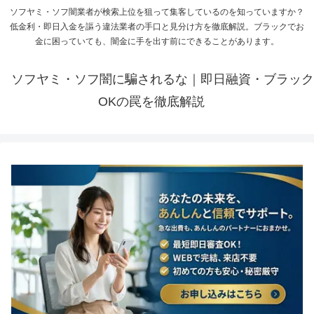
ソフヤミ・ソフ闇業者が検索上位を狙って集客しているのを知っていますか？
低金利・即日入金を謳う違法業者の手口と見分け方を徹底解説。ブラックでお
金に困っていても、闇金に手を出す前にできることがあります。
ソフヤミ・ソフ闇に騙されるな｜即日融資・ブラック
OKの罠を徹底解説