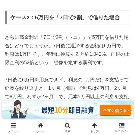
ケース2：5万円を「7日で2割」で借りた場合
さらに高金利の「7日で2割（トニ）」で5万円を借りた場
合はどうでしょうか。7日後に返済する金額は6万円で、
利息は1万円です。年利に換算すると約1,042%。正規の上
限金利の52倍という、想像を絶する暴利です。
7日後に6万円を用意できず、利息の1万円だけを支払って
延長を繰り返すと、1ヶ月（4回）で利息は4万円。2ヶ月
で8万円。わずか2ヶ月半で、元本5万円以上の利息を支払
う計算になります。
3ヶ月続けた場合、利息の支払い総額は約12万円。元本5
万円の2.4倍の利息を取られ、それでも借金は減っていま
メニュー
ホーム
検索
トップ
サイドバー