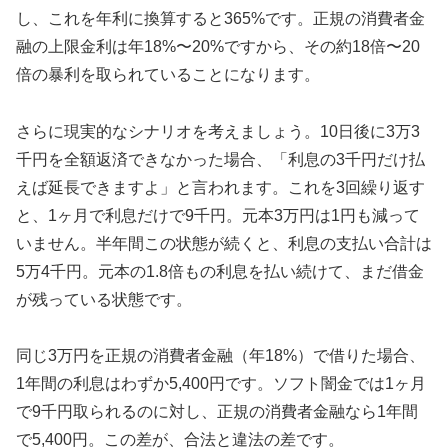
し、これを年利に換算すると365%です。正規の消費者金
融の上限金利は年18%〜20%ですから、その約18倍〜20
倍の暴利を取られていることになります。
さらに現実的なシナリオを考えましょう。10日後に3万3
千円を全額返済できなかった場合、「利息の3千円だけ払
えば延長できますよ」と言われます。これを3回繰り返す
と、1ヶ月で利息だけで9千円。元本3万円は1円も減って
いません。半年間この状態が続くと、利息の支払い合計は
5万4千円。元本の1.8倍もの利息を払い続けて、まだ借金
が残っている状態です。
同じ3万円を正規の消費者金融（年18%）で借りた場合、
1年間の利息はわずか5,400円です。ソフト闇金では1ヶ月
で9千円取られるのに対し、正規の消費者金融なら1年間
で5,400円。この差が、合法と違法の差です。