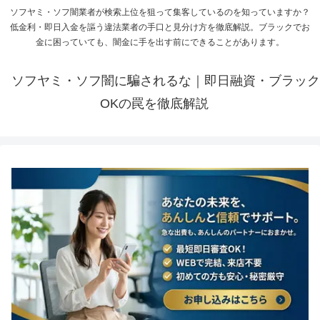
ソフヤミ・ソフ闇業者が検索上位を狙って集客しているのを知っていますか？
低金利・即日入金を謳う違法業者の手口と見分け方を徹底解説。ブラックでお
金に困っていても、闇金に手を出す前にできることがあります。
ソフヤミ・ソフ闇に騙されるな｜即日融資・ブラック
OKの罠を徹底解説