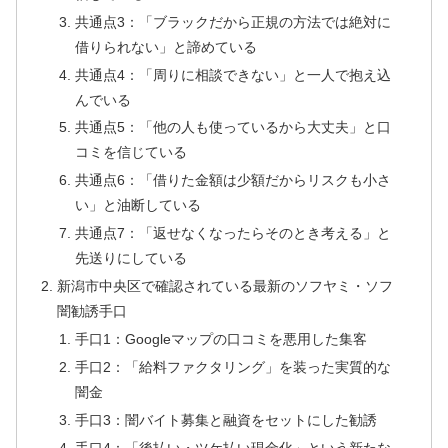
共通点3：「ブラックだから正規の方法では絶対に
借りられない」と諦めている
共通点4：「周りに相談できない」と一人で抱え込
んでいる
共通点5：「他の人も使っているから大丈夫」と口
コミを信じている
共通点6：「借りた金額は少額だからリスクも小さ
い」と油断している
共通点7：「返せなくなったらそのとき考える」と
先送りにしている
新潟市中央区で確認されている最新のソフヤミ・ソフ
闇勧誘手口
手口1：Googleマップの口コミを悪用した集客
手口2：「給料ファクタリング」を装った実質的な
闇金
手口3：闇バイト募集と融資をセットにした勧誘
手口4：「後払い・ツケ払い現金化」という新たな