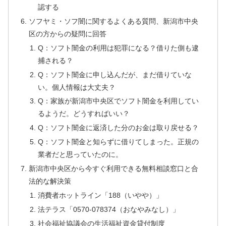
認する
ソフヤミ・ソフ闇に関するよくある質問、新潟市中央
区の方からの疑問に回答
Q：ソフト闇金の利用は犯罪になる？借りた側も逮
捕される？
Q：ソフト闇金に申し込んだが、まだ借りていな
い。個人情報は大丈夫？
Q：家族が新潟市中央区でソフト闇金を利用してい
るようだ。どうすればいい？
Q：ソフト闇金に返済した分のお金は取り戻せる？
Q：ソフト闇金と知らずに借りてしまった。正規の
業者だと思っていたのに。
新潟市中央区から今すぐ利用できる無料相談窓口と合
法的な解決策
消費者ホットライン「188（いやや）」
法テラス「0570-078374（おなやみなし）」
社会福祉協議会の生活福祉資金貸付制度