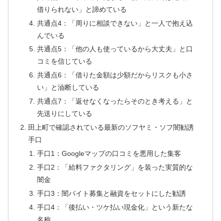
借りられない」と諦めている
共通点4：「周りに相談できない」と一人で抱え込
んでいる
共通点5：「他の人も使っているから大丈夫」と口
コミを信じている
共通点6：「借りた金額は少額だからリスクも小さ
い」と油断している
共通点7：「返せなくなったらそのとき考える」と
先送りにしている
田上町で確認されている最新のソフヤミ・ソフ闇勧誘
手口
手口1：Googleマップの口コミを悪用した集客
手口2：「給料ファクタリング」を装った実質的な
闇金
手口3：闇バイト募集と融資をセットにした勧誘
手口4：「後払い・ツケ払い現金化」という新たな
名称