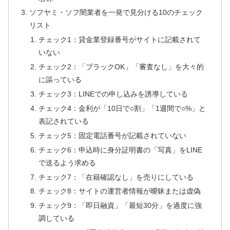
ソフヤミ・ソフ闇業者を一発で見分ける10のチェック
リスト
チェック1：貸金業登録番号がサイトに記載されて
いない
チェック2：「ブラックOK」「審査なし」を大々的
に謳っている
チェック3：LINEでの申し込みを誘導している
チェック4：金利が「10日で○割」「1週間で○%」と
表記されている
チェック5：固定電話番号が記載されていない
チェック6：申込時に身分証明書の「写真」をLINE
で送るよう求める
チェック7：「在籍確認なし」を売りにしている
チェック8：サイトの運営者情報が曖昧または虚偽
チェック9：「即日融資」「最短30分」を過度に強
調している