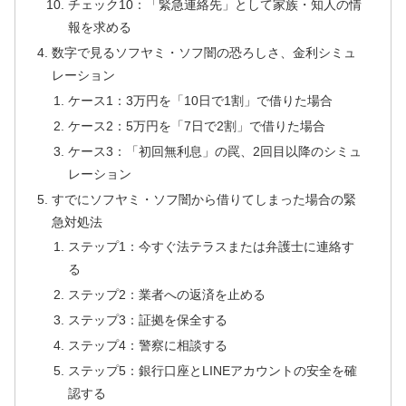
チェック10：「緊急連絡先」として家族・知人の情
報を求める
数字で見るソフヤミ・ソフ闇の恐ろしさ、金利シミュ
レーション
ケース1：3万円を「10日で1割」で借りた場合
ケース2：5万円を「7日で2割」で借りた場合
ケース3：「初回無利息」の罠、2回目以降のシミュ
レーション
すでにソフヤミ・ソフ闇から借りてしまった場合の緊
急対処法
ステップ1：今すぐ法テラスまたは弁護士に連絡す
る
ステップ2：業者への返済を止める
ステップ3：証拠を保全する
ステップ4：警察に相談する
ステップ5：銀行口座とLINEアカウントの安全を確
認する