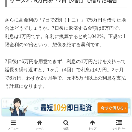
ケース2：5万円を「7日で2割」で借りた場合
さらに高金利の「7日で2割（トニ）」で5万円を借りた場
合はどうでしょうか。7日後に返済する金額は6万円で、
利息は1万円です。年利に換算すると約1,042%。正規の上
限金利の52倍という、想像を絶する暴利です。
7日後に6万円を用意できず、利息の1万円だけを支払って
延長を繰り返すと、1ヶ月（4回）で利息は4万円。2ヶ月
で8万円。わずか2ヶ月半で、元本5万円以上の利息を支払
う計算になります。
3ヶ月続けた場合、利息の支払い総額は約12万円。元本5
万円の2.4倍の利息を取られ、それでも借金は減っていま
せん。これがソフト闇金の実態です。
メニュー
ホーム
検索
トップ
サイドバー