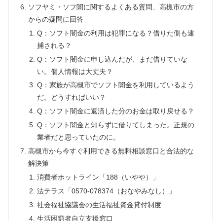
ソフヤミ・ソフ闇に関するよくある質問、高槻市の方
からの疑問に回答
Q：ソフト闇金の利用は犯罪になる？借りた側も逮
捕される？
Q：ソフト闇金に申し込んだが、まだ借りていな
い。個人情報は大丈夫？
Q：家族が高槻市でソフト闇金を利用しているよう
だ。どうすればいい？
Q：ソフト闇金に返済した分のお金は取り戻せる？
Q：ソフト闇金と知らずに借りてしまった。正規の
業者だと思っていたのに。
高槻市から今すぐ利用できる無料相談窓口と合法的な
解決策
消費者ホットライン「188（いやや）」
法テラス「0570-078374（おなやみなし）」
社会福祉協議会の生活福祉資金貸付制度
生活困窮者自立支援窓口