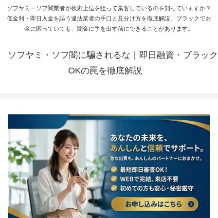
ソフヤミ・ソフ闇業者が検索上位を狙って集客しているのを知っていますか？
低金利・即日入金を謳う違法業者の手口と見分け方を徹底解説。ブラックでお
金に困っていても、闇金に手を出す前にできることがあります。
ソフヤミ・ソフ闇に騙されるな｜即日融資・ブラック
OKの罠を徹底解説