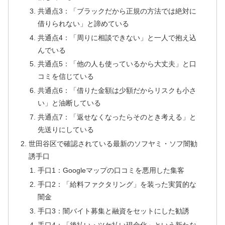
共通点3：「ブラックだから正規の方法では絶対に
借りられない」と諦めている
共通点4：「周りに相談できない」と一人で抱え込
んでいる
共通点5：「他の人も使っているから大丈夫」と口
コミを信じている
共通点6：「借りた金額は少額だからリスクも小さ
い」と油断している
共通点7：「返せなくなったらそのとき考える」と
先送りにしている
世田谷区で確認されている最新のソフヤミ・ソフ闇勧
誘手口
手口1：Googleマップの口コミを悪用した集客
手口2：「給料ファクタリング」を装った実質的な
闇金
手口3：闇バイト募集と融資をセットにした勧誘
手口4：「後払い・ツケ払い現金化」という新たな