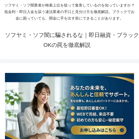
ソフヤミ・ソフ闇業者が検索上位を狙って集客しているのを知っていますか？
低金利・即日入金を謳う違法業者の手口と見分け方を徹底解説。ブラックでお
金に困っていても、闇金に手を出す前にできることがあります。
ソフヤミ・ソフ闇に騙されるな｜即日融資・ブラック
OKの罠を徹底解説