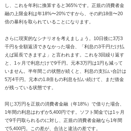
し、これを年利に換算すると365%です。正規の消費者金
融の上限金利は年18%〜20%ですから、その約18倍〜20
倍の暴利を取られていることになります。
さらに現実的なシナリオを考えましょう。10日後に3万3
千円を全額返済できなかった場合、「利息の3千円だけ払
えば延長できますよ」と言われます。これを3回繰り返す
と、1ヶ月で利息だけで9千円。元本3万円は1円も減って
いません。半年間この状態が続くと、利息の支払い合計は
5万4千円。元本の1.8倍もの利息を払い続けて、まだ借金
が残っている状態です。
同じ3万円を正規の消費者金融（年18%）で借りた場合、
1年間の利息はわずか5,400円です。ソフト闇金では1ヶ月
で9千円取られるのに対し、正規の消費者金融なら1年間
で5,400円。この差が、合法と違法の差です。