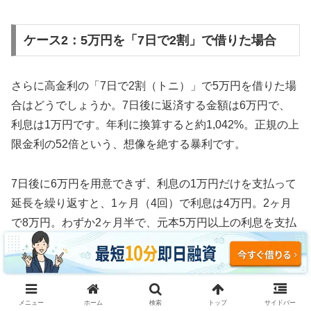
ケース2：5万円を「7日で2割」で借りた場合
さらに高金利の「7日で2割（トニ）」で5万円を借りた場
合はどうでしょうか。7日後に返済する金額は6万円で、
利息は1万円です。年利に換算すると約1,042%。正規の上
限金利の52倍という、想像を絶する暴利です。
7日後に6万円を用意できず、利息の1万円だけを支払って
延長を繰り返すと、1ヶ月（4回）で利息は4万円。2ヶ月
で8万円。わずか2ヶ月半で、元本5万円以上の利息を支払
う計算になります。
3ヶ月続けた場合、利息の支払い総額は約12万円。元本5
万円の2.4倍の利息を取られ、それでも借金は減っていま
メニュー
ホーム
検索
トップ
サイドバー