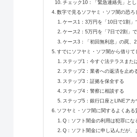
チェック10：「緊急連絡先」と
数字で見るソフヤミ・ソフ闇の恐ろ
ケース1：3万円を「10日で1割
ケース2：5万円を「7日で2割」
ケース3：「初回無利息」の罠、
すでにソフヤミ・ソフ闇から借りて
ステップ1：今すぐ法テラスまた
ステップ2：業者への返済を止め
ステップ3：証拠を保全する
ステップ4：警察に相談する
ステップ5：銀行口座とLINEア
ソフヤミ・ソフ闇に関するよくある
Q：ソフト闇金の利用は犯罪にな
Q：ソフト闇金に申し込んだが、