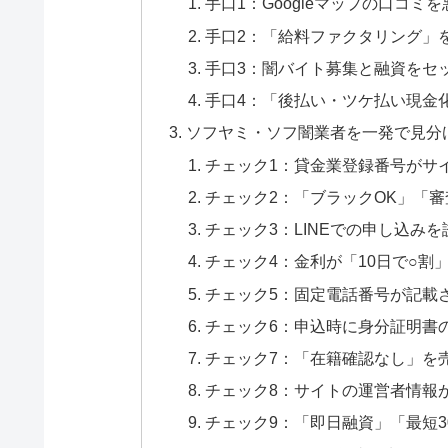
手口1：Googleマップの口コミ
手口2：「給料ファクタリング」
手口3：闇バイト募集と融資をセ
手口4：「後払い・ツケ払い現金
ソフヤミ・ソフ闇業者を一発で見分
チェック1：貸金業登録番号がサ
チェック2：「ブラックOK」「
チェック3：LINEでの申し込み
チェック4：金利が「10日で○割
チェック5：固定電話番号が記載
チェック6：申込時に身分証明書の
チェック7：「在籍確認なし」を
チェック8：サイトの運営者情報
チェック9：「即日融資」「最短