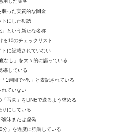
を悪用した集客
を装った実質的な闇金
ットにした勧誘
化」という新たな名称
ける10のチェックリスト
イトに記載されていない
審査なし」を大々的に謳っている
を誘導している
」「1週間で○%」と表記されている
されていない
「写真」をLINEで送るよう求める
売りにしている
が曖昧または虚偽
30分」を過度に強調している