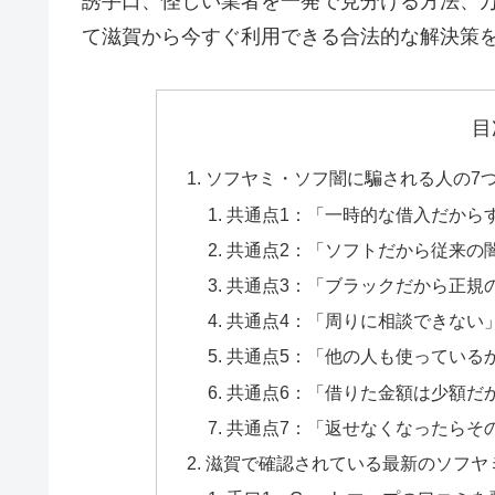
誘手口、怪しい業者を一発で見分ける方法、
て滋賀から今すぐ利用できる合法的な解決策
目
ソフヤミ・ソフ闇に騙される人の7
共通点1：「一時的な借入だから
共通点2：「ソフトだから従来の
共通点3：「ブラックだから正規
共通点4：「周りに相談できない
共通点5：「他の人も使っている
共通点6：「借りた金額は少額だ
共通点7：「返せなくなったらそ
滋賀で確認されている最新のソフヤ