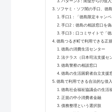
パターン3：闇金からの借
ソフヤミ・ソフ闇の手口、徳
手口1：「徳島限定キャン
手口2：徳島の相談窓口を偽
手口3：口コミサイトで「
徳島つるぎ町で利用できる正
徳島の消費生活センター
法テラス（日本司法支援セ
徳島警察の相談窓口
徳島の生活困窮者自立支援
徳島で利用できる合法的な借
徳島社会福祉協議会の生活
正規の中小消費者金融
債務整理という選択肢