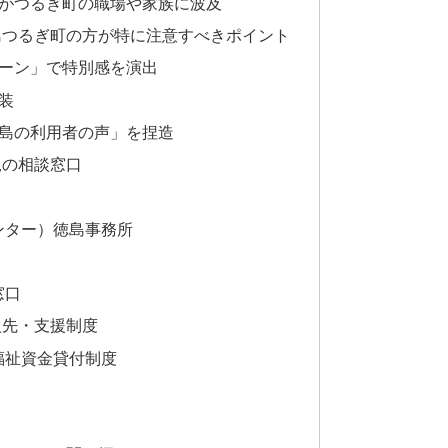
入がつるぎ町の職場や家族に波及
島つるぎ町の方が特に注意すべきポイント
ペーン」で特別感を演出
装
徳島の利用者の声」を捏造
規の相談窓口
ンター）徳島事務所
窓口
入先・支援制度
福祉資金貸付制度