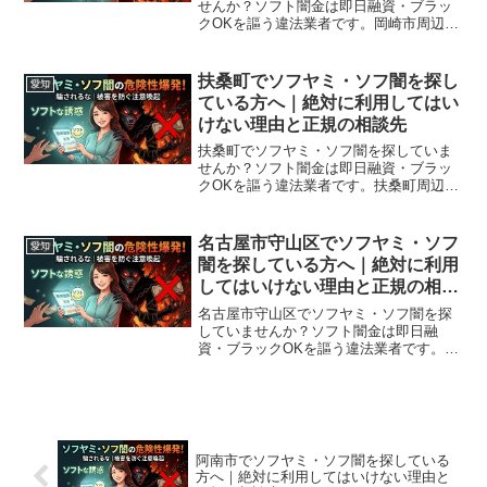
せんか？ソフト闇金は即日融資・ブラッ
クOKを謳う違法業者です。岡崎市周辺で
利用できる正規の相談窓口・合法的な借
入先を紹介。闇金に手を出す前に必ずお
読みください。
扶桑町でソフヤミ・ソフ闇を探し
愛知
ている方へ｜絶対に利用してはい
けない理由と正規の相談先
扶桑町でソフヤミ・ソフ闇を探していま
せんか？ソフト闇金は即日融資・ブラッ
クOKを謳う違法業者です。扶桑町周辺で
利用できる正規の相談窓口・合法的な借
入先を紹介。闇金に手を出す前に必ずお
読みください。
名古屋市守山区でソフヤミ・ソフ
愛知
闇を探している方へ｜絶対に利用
してはいけない理由と正規の相談
先
名古屋市守山区でソフヤミ・ソフ闇を探
していませんか？ソフト闇金は即日融
資・ブラックOKを謳う違法業者です。名
古屋市守山区周辺で利用できる正規の相
談窓口・合法的な借入先を紹介。闇金に
手を出す前に必ずお読みください。
阿南市でソフヤミ・ソフ闇を探している
方へ｜絶対に利用してはいけない理由と