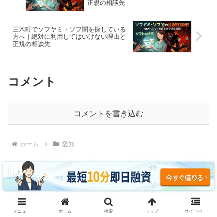
正規の相談先
三木町でソフヤミ・ソフ闇を探している
方へ｜絶対に利用してはいけない理由と
正規の相談先
コメント
コメントを書き込む
ホーム
愛知
ソフヤミ・ソフ闇に騙されるな｜即日融資・ブラッ
メニュー
ホーム
検索
トップ
サイドバー