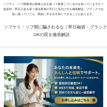
ソフヤミ・ソフ闇業者が検索上位を狙って集客しているのを知っていますか？
低金利・即日入金を謳う違法業者の手口と見分け方を徹底解説。ブラックでお
金に困っていても、闇金に手を出す前にできることがあります。
ソフヤミ・ソフ闇に騙されるな｜即日融資・ブラック
OKの罠を徹底解説