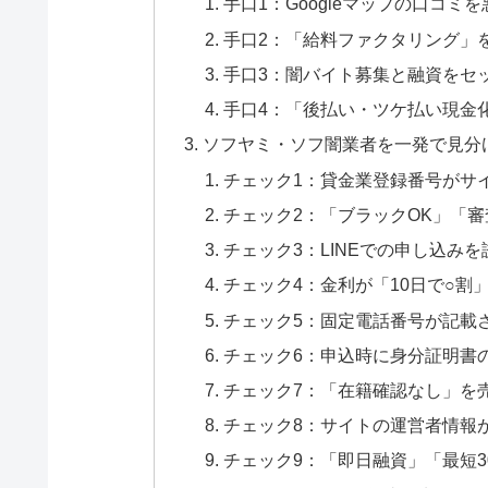
手口1：Googleマップの口コミ
手口2：「給料ファクタリング」
手口3：闇バイト募集と融資をセ
手口4：「後払い・ツケ払い現金
ソフヤミ・ソフ闇業者を一発で見分
チェック1：貸金業登録番号がサ
チェック2：「ブラックOK」「
チェック3：LINEでの申し込み
チェック4：金利が「10日で○割
チェック5：固定電話番号が記載
チェック6：申込時に身分証明書の
チェック7：「在籍確認なし」を
チェック8：サイトの運営者情報
チェック9：「即日融資」「最短