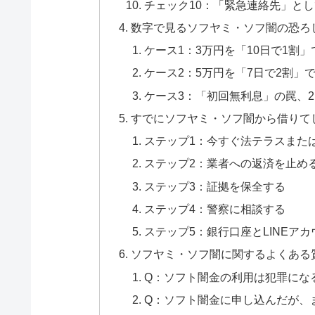
チェック10：「緊急連絡先」と
数字で見るソフヤミ・ソフ闇の恐ろ
ケース1：3万円を「10日で1割
ケース2：5万円を「7日で2割」
ケース3：「初回無利息」の罠、
すでにソフヤミ・ソフ闇から借りて
ステップ1：今すぐ法テラスまた
ステップ2：業者への返済を止め
ステップ3：証拠を保全する
ステップ4：警察に相談する
ステップ5：銀行口座とLINEア
ソフヤミ・ソフ闇に関するよくある
Q：ソフト闇金の利用は犯罪にな
Q：ソフト闇金に申し込んだが、