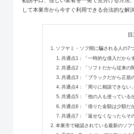
勧誘手口、怪しい業者を一発で見分ける方法
して本巣市から今すぐ利用できる合法的な解
目
ソフヤミ・ソフ闇に騙される人の7
共通点1：「一時的な借入だから
共通点2：「ソフトだから従来の
共通点3：「ブラックだから正規
共通点4：「周りに相談できない
共通点5：「他の人も使っている
共通点6：「借りた金額は少額だ
共通点7：「返せなくなったらそ
本巣市で確認されている最新のソフ