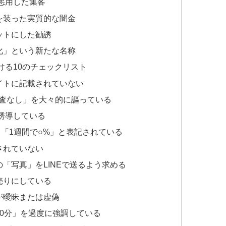
を悪用した集客
を装った実質的な闇金
ットにした勧誘
化」という新たな名称
ける10のチェックリスト
イトに記載されていない
審査なし」を大々的に謳っている
を誘導している
」「1週間で○%」と表記されている
されていない
「写真」をLINEで送るよう求める
売りにしている
が曖昧または虚偽
30分」を過度に強調している