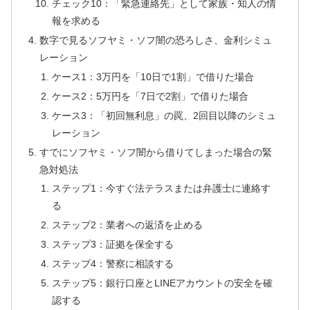
チェック10：「緊急連絡先」として家族・知人の情
報を求める
数字で見るソフヤミ・ソフ闇の恐ろしさ、金利シミュ
レーション
ケース1：3万円を「10日で1割」で借りた場合
ケース2：5万円を「7日で2割」で借りた場合
ケース3：「初回無利息」の罠、2回目以降のシミュ
レーション
すでにソフヤミ・ソフ闇から借りてしまった場合の緊
急対処法
ステップ1：今すぐ法テラスまたは弁護士に連絡す
る
ステップ2：業者への返済を止める
ステップ3：証拠を保全する
ステップ4：警察に相談する
ステップ5：銀行口座とLINEアカウントの安全を確
認する