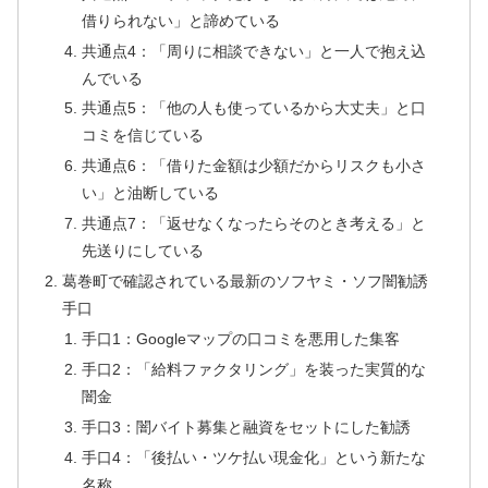
借りられない」と諦めている
共通点4：「周りに相談できない」と一人で抱え込
んでいる
共通点5：「他の人も使っているから大丈夫」と口
コミを信じている
共通点6：「借りた金額は少額だからリスクも小さ
い」と油断している
共通点7：「返せなくなったらそのとき考える」と
先送りにしている
葛巻町で確認されている最新のソフヤミ・ソフ闇勧誘
手口
手口1：Googleマップの口コミを悪用した集客
手口2：「給料ファクタリング」を装った実質的な
闇金
手口3：闇バイト募集と融資をセットにした勧誘
手口4：「後払い・ツケ払い現金化」という新たな
名称