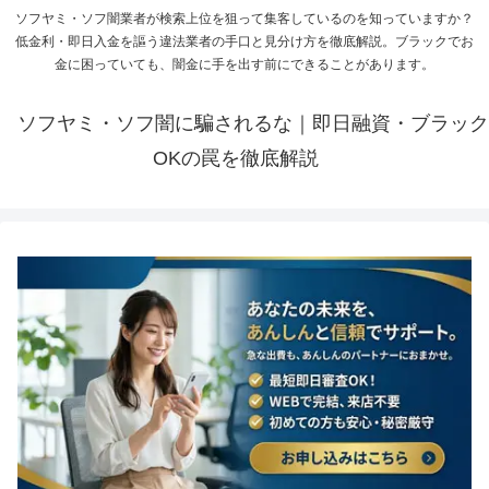
ソフヤミ・ソフ闇業者が検索上位を狙って集客しているのを知っていますか？
低金利・即日入金を謳う違法業者の手口と見分け方を徹底解説。ブラックでお
金に困っていても、闇金に手を出す前にできることがあります。
ソフヤミ・ソフ闇に騙されるな｜即日融資・ブラック
OKの罠を徹底解説