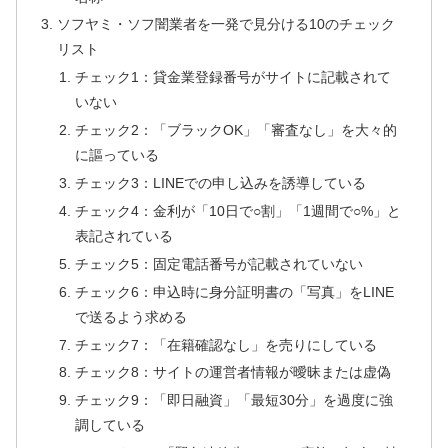
ソフヤミ・ソフ闇業者を一発で見分ける10のチェック
リスト
チェック1：貸金業登録番号がサイトに記載されて
いない
チェック2：「ブラックOK」「審査なし」を大々的
に謳っている
チェック3：LINEでの申し込みを誘導している
チェック4：金利が「10日で○割」「1週間で○%」と
表記されている
チェック5：固定電話番号が記載されていない
チェック6：申込時に身分証明書の「写真」をLINE
で送るよう求める
チェック7：「在籍確認なし」を売りにしている
チェック8：サイトの運営者情報が曖昧または虚偽
チェック9：「即日融資」「最短30分」を過度に強
調している