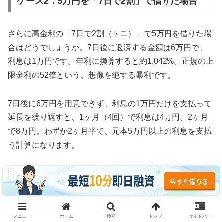
ケース2：5万円を「7日で2割」で借りた場合
さらに高金利の「7日で2割（トニ）」で5万円を借りた場
合はどうでしょうか。7日後に返済する金額は6万円で、
利息は1万円です。年利に換算すると約1,042%。正規の上
限金利の52倍という、想像を絶する暴利です。
7日後に6万円を用意できず、利息の1万円だけを支払って
延長を繰り返すと、1ヶ月（4回）で利息は4万円。2ヶ月
で8万円。わずか2ヶ月半で、元本5万円以上の利息を支払
う計算になります。
3ヶ月続けた場合、利息の支払い総額は約12万円。元本5
万円の2.4倍の利息を取られ、それでも借金は減っていま
せん。これがソフト闇金の実態です。
メニュー
ホーム
検索
トップ
サイドバー