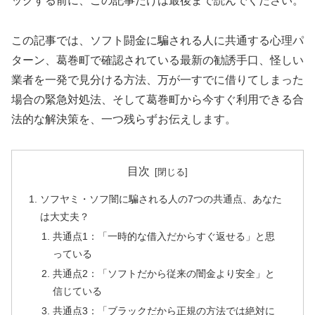
ックする前に、この記事だけは最後まで読んでください。
この記事では、ソフト闘金に騙される人に共通する心理パ
ターン、葛巻町で確認されている最新の勧誘手口、怪しい
業者を一発で見分ける方法、万が一すでに借りてしまった
場合の緊急対処法、そして葛巻町から今すぐ利用できる合
法的な解決策を、一つ残らずお伝えします。
目次
ソフヤミ・ソフ闇に騙される人の7つの共通点、あなた
は大丈夫？
共通点1：「一時的な借入だからすぐ返せる」と思
っている
共通点2：「ソフトだから従来の闇金より安全」と
信じている
共通点3：「ブラックだから正規の方法では絶対に