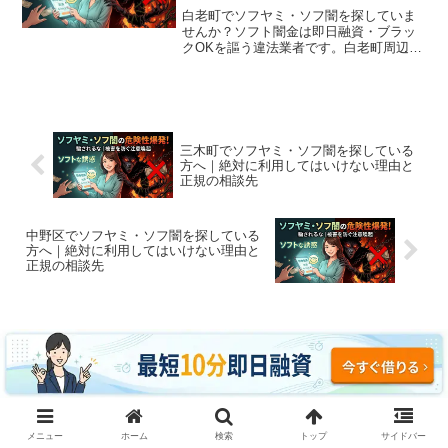
白老町でソフヤミ・ソフ闇を探していま
せんか？ソフト闇金は即日融資・ブラッ
クOKを謳う違法業者です。白老町周辺で
利用できる正規の相談窓口・合法的な借
入先を紹介。闇金に手を出す前に必ずお
読みください。
三木町でソフヤミ・ソフ闇を探している
方へ｜絶対に利用してはいけない理由と
正規の相談先
中野区でソフヤミ・ソフ闇を探している
方へ｜絶対に利用してはいけない理由と
正規の相談先
コメント
コメントを書き込む
メニュー
ホーム
検索
トップ
サイドバー