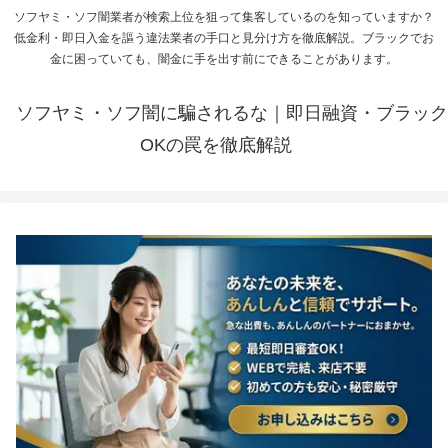
ソフヤミ・ソフ闇業者が検索上位を狙って集客しているのを知っていますか？
低金利・即日入金を謳う違法業者の手口と見分け方を徹底解説。ブラックでお
金に困っていても、闇金に手を出す前にできることがあります。
ソフヤミ・ソフ闇に騙されるな｜即日融資・ブラック
OKの罠を徹底解説