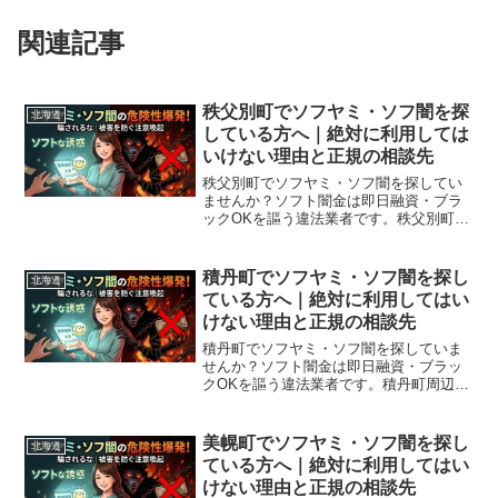
関連記事
秩父別町でソフヤミ・ソフ闇を探
北海道
している方へ｜絶対に利用しては
いけない理由と正規の相談先
秩父別町でソフヤミ・ソフ闇を探してい
ませんか？ソフト闇金は即日融資・ブラ
ックOKを謳う違法業者です。秩父別町周
辺で利用できる正規の相談窓口・合法的
な借入先を紹介。闇金に手を出す前に必
ずお読みください。
積丹町でソフヤミ・ソフ闇を探し
北海道
ている方へ｜絶対に利用してはい
けない理由と正規の相談先
積丹町でソフヤミ・ソフ闇を探していま
せんか？ソフト闇金は即日融資・ブラッ
クOKを謳う違法業者です。積丹町周辺で
利用できる正規の相談窓口・合法的な借
入先を紹介。闇金に手を出す前に必ずお
読みください。
美幌町でソフヤミ・ソフ闇を探し
北海道
ている方へ｜絶対に利用してはい
けない理由と正規の相談先