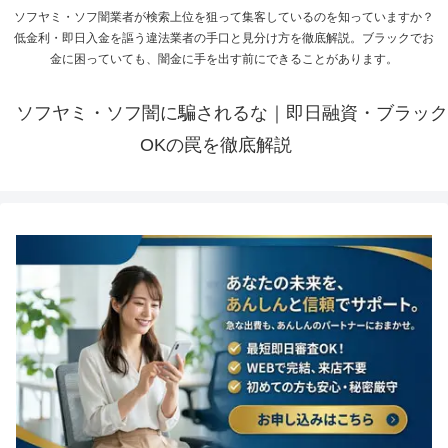
ソフヤミ・ソフ闇業者が検索上位を狙って集客しているのを知っていますか？
低金利・即日入金を謳う違法業者の手口と見分け方を徹底解説。ブラックでお
金に困っていても、闇金に手を出す前にできることがあります。
ソフヤミ・ソフ闇に騙されるな｜即日融資・ブラック
OKの罠を徹底解説