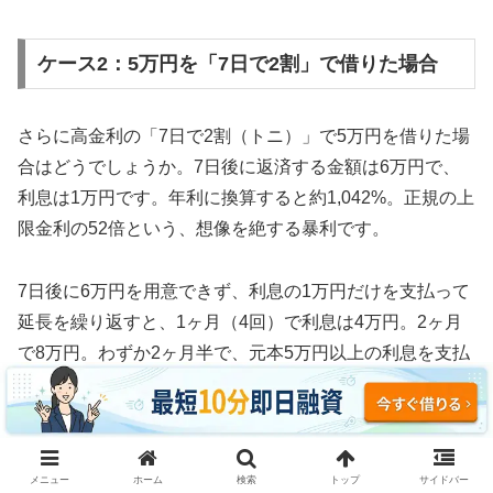
ケース2：5万円を「7日で2割」で借りた場合
さらに高金利の「7日で2割（トニ）」で5万円を借りた場
合はどうでしょうか。7日後に返済する金額は6万円で、
利息は1万円です。年利に換算すると約1,042%。正規の上
限金利の52倍という、想像を絶する暴利です。
7日後に6万円を用意できず、利息の1万円だけを支払って
延長を繰り返すと、1ヶ月（4回）で利息は4万円。2ヶ月
で8万円。わずか2ヶ月半で、元本5万円以上の利息を支払
う計算になります。
3ヶ月続けた場合、利息の支払い総額は約12万円。元本5
万円の2.4倍の利息を取られ、それでも借金は減っていま
メニュー
ホーム
検索
トップ
サイドバー