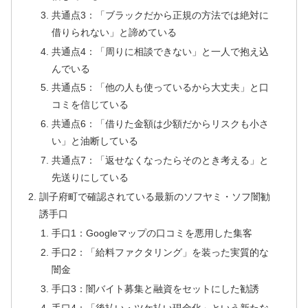
共通点3：「ブラックだから正規の方法では絶対に
借りられない」と諦めている
共通点4：「周りに相談できない」と一人で抱え込
んでいる
共通点5：「他の人も使っているから大丈夫」と口
コミを信じている
共通点6：「借りた金額は少額だからリスクも小さ
い」と油断している
共通点7：「返せなくなったらそのとき考える」と
先送りにしている
訓子府町で確認されている最新のソフヤミ・ソフ闇勧
誘手口
手口1：Googleマップの口コミを悪用した集客
手口2：「給料ファクタリング」を装った実質的な
闇金
手口3：闇バイト募集と融資をセットにした勧誘
手口4：「後払い・ツケ払い現金化」という新たな