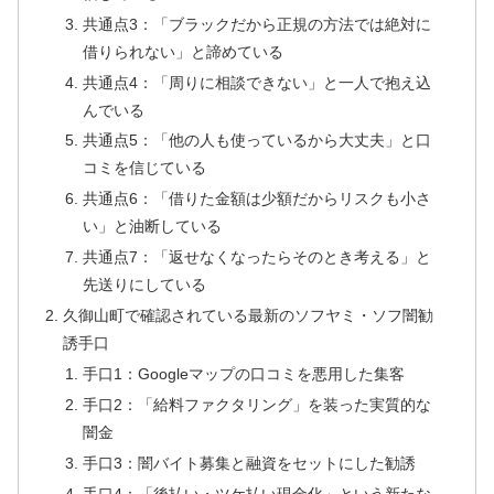
共通点3：「ブラックだから正規の方法では絶対に
借りられない」と諦めている
共通点4：「周りに相談できない」と一人で抱え込
んでいる
共通点5：「他の人も使っているから大丈夫」と口
コミを信じている
共通点6：「借りた金額は少額だからリスクも小さ
い」と油断している
共通点7：「返せなくなったらそのとき考える」と
先送りにしている
久御山町で確認されている最新のソフヤミ・ソフ闇勧
誘手口
手口1：Googleマップの口コミを悪用した集客
手口2：「給料ファクタリング」を装った実質的な
闇金
手口3：闇バイト募集と融資をセットにした勧誘
手口4：「後払い・ツケ払い現金化」という新たな