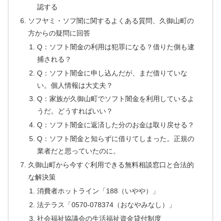
認する
ソフヤミ・ソフ闇に関するよくある質問、久御山町の
方からの疑問に回答
Q：ソフト闇金の利用は犯罪になる？借りた側も逮
捕される？
Q：ソフト闇金に申し込んだが、まだ借りていな
い。個人情報は大丈夫？
Q：家族が久御山町でソフト闇金を利用しているよ
うだ。どうすればいい？
Q：ソフト闇金に返済した分のお金は取り戻せる？
Q：ソフト闇金と知らずに借りてしまった。正規の
業者だと思っていたのに。
久御山町から今すぐ利用できる無料相談窓口と合法的
な解決策
消費者ホットライン「188（いやや）」
法テラス「0570-078374（おなやみなし）」
社会福祉協議会の生活福祉資金貸付制度