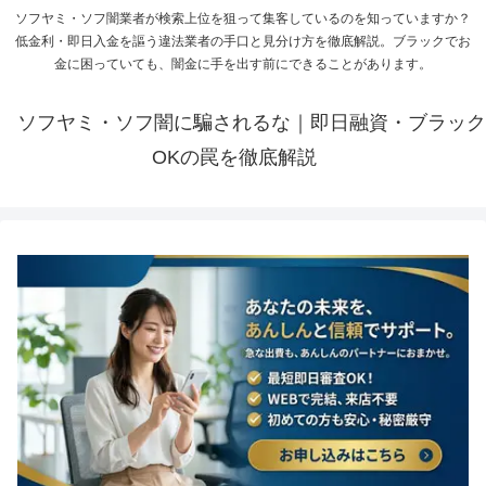
ソフヤミ・ソフ闇業者が検索上位を狙って集客しているのを知っていますか？
低金利・即日入金を謳う違法業者の手口と見分け方を徹底解説。ブラックでお
金に困っていても、闇金に手を出す前にできることがあります。
ソフヤミ・ソフ闇に騙されるな｜即日融資・ブラック
OKの罠を徹底解説