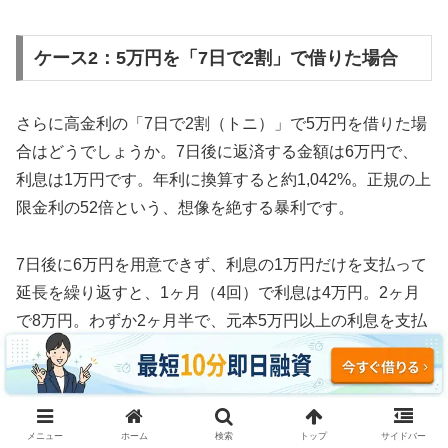
ケース2：5万円を「7日で2割」で借りた場合
さらに高金利の「7日で2割（トニ）」で5万円を借りた場
合はどうでしょうか。7日後に返済する金額は6万円で、
利息は1万円です。年利に換算すると約1,042%。正規の上
限金利の52倍という、想像を絶する暴利です。
7日後に6万円を用意できず、利息の1万円だけを支払って
延長を繰り返すと、1ヶ月（4回）で利息は4万円。2ヶ月
で8万円。わずか2ヶ月半で、元本5万円以上の利息を支払
う計算になります。
3ヶ月続けた場合、利息の支払い総額は約12万円。元本5
万円の2.4倍の利息を取られ、それでも借金は減っていま
メニュー
ホーム
検索
トップ
サイドバー