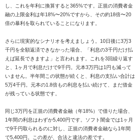
し、これを年利に換算すると365%です。正規の消費者金
融の上限金利は年18%〜20%ですから、その約18倍〜20
倍の暴利を取られていることになります。
さらに現実的なシナリオを考えましょう。10日後に3万3
千円を全額返済できなかった場合、「利息の3千円だけ払
えば延長できますよ」と言われます。これを3回繰り返す
と、1ヶ月で利息だけで9千円。元本3万円は1円も減って
いません。半年間この状態が続くと、利息の支払い合計は
5万4千円。元本の1.8倍もの利息を払い続けて、まだ借金
が残っている状態です。
同じ3万円を正規の消費者金融（年18%）で借りた場合、
1年間の利息はわずか5,400円です。ソフト闇金では1ヶ月
で9千円取られるのに対し、正規の消費者金融なら1年間
で5,400円。この差が、合法と違法の差です。